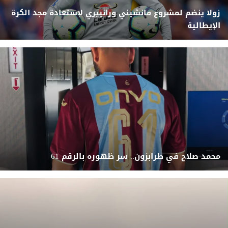
زولا ينضم لمشروع مانشيني ورانييري لإستعادة مجد الكرة
الإيطالية
محمد صلاح في طرابزون.. سر ظهوره بالرقم 61