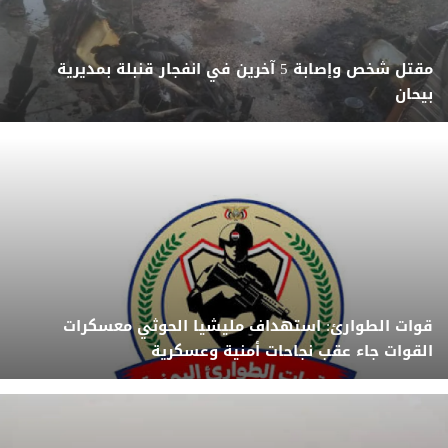
مقتل شخص وإصابة 5 آخرين في انفجار قنبلة بمديرية
بيحان
قوات الطوارئ: استهداف مليشيا الحوثي معسكرات
القوات جاء عقب نجاحات أمنية وعسكرية