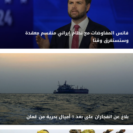
فانس المفاوضات مع نظام إيراني منقسم معقدة
وستستغرق وقتا
بلاغ عن انفجاران على بعد 9 أميال بحرية من عُمان