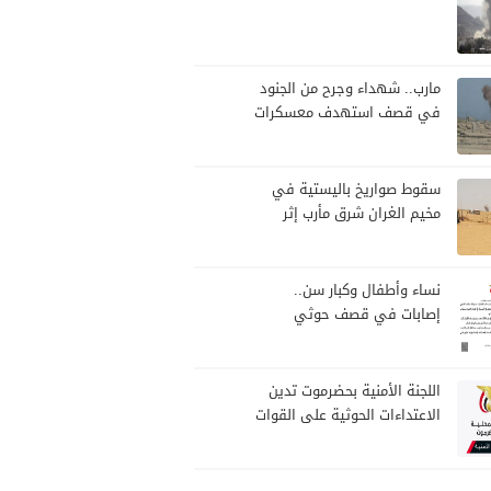
مارب.. شهداء وجرح من الجنود
في قصف استهدف معسكرات
للجيش بقصف لمليشيا الحوثي
سقوط صواريخ باليستية في
مخيم الغران شرق مأرب إثر
هجوم حوثي استهدف الرويك
نساء وأطفال وكبار سن..
إصابات في قصف حوثي
استهدف مخيمات النازحين
بمارب
اللجنة الأمنية بحضرموت تدين
الاعتداءات الحوثية على القوات
المسلحة وتؤكد مواصلة
المهام الأمنية والعسكرية