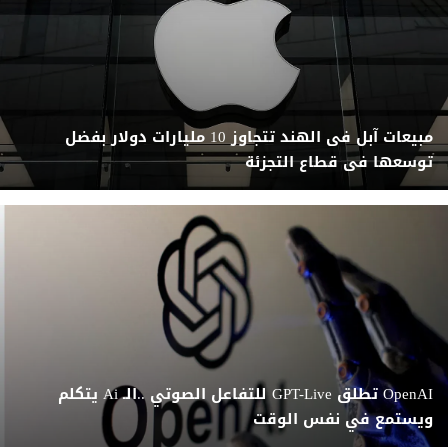
مبيعات آبل فى الهند تتجاوز 10 مليارات دولار بفضل
توسعها فى قطاع التجزئة
OpenAI تطلق GPT-Live للتفاعل الصوتي ..الـ Ai يتكلم
ويستمع في نفس الوقت