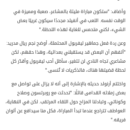
وأضاف: "ستكون مباراة مليئة بالمشاعر، صعبة ومميزة في
الوقت نفسه. اللعب في أنفيلد مجددًا سيكون غريبًا بعض
الشيء، لكني متحمس للغاية لهذه اللحظة."
وعن ردة فعل جماهير ليفربول المحتملة، أوضح نجم ريال مدريد:
"أتفهم أن البعض قد يستقبلني بعدائية، وهذا حقهم، لكن
مشاعري تجاه النادي لن تتغير، سأظل أحب ليفربول وأقدّر كل
لحظة قضيتها هناك، فالذكريات لا تُنسى."
واختتم أرنولد حديثه بالإشارة إلى أنه لا يزال على تواصل مع
بعض زملائه القدامى قائلًا: "تحدثت مع روبرتسون وصلاح
وكوناتي، وتبادلنا المزاح حول اللقاء المرتقب. لكن في النهاية،
العواطف تتراجع عندما تبدأ المباراة، فكل منا سيدافع عن ألوان
فريقه."