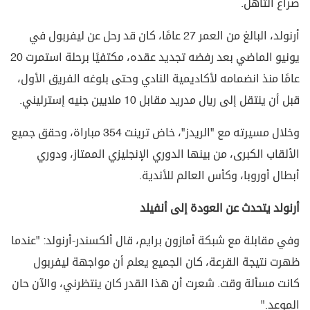
صراع التأهل.
أرنولد، البالغ من العمر 27 عامًا، كان قد رحل عن ليفربول في
يونيو الماضي بعد رفضه تجديد عقده، مكتفيًا برحلة استمرت 20
عامًا منذ انضمامه لأكاديمية النادي وحتى بلوغه الفريق الأول،
قبل أن ينتقل إلى ريال مدريد مقابل 10 ملايين جنيه إسترليني.
وخلال مسيرته مع "الريدز"، خاض ترينت 354 مباراة، وحقق جميع
الألقاب الكبرى، من بينها الدوري الإنجليزي الممتاز، ودوري
أبطال أوروبا، وكأس العالم للأندية.
أرنولد يتحدث عن العودة إلى أنفيلد
وفي مقابلة مع شبكة أمازون برايم، قال ألكسندر-أرنولد: "عندما
ظهرت نتيجة القرعة، كان الجميع يعلم أن مواجهة ليفربول
كانت مسألة وقت. شعرت أن هذا القدر كان ينتظرني، والآن حان
الموعد."