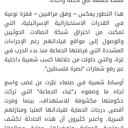
سقط نصفها في لحظة واحدة.
هذا التطور يعكس – وفق مراقبين – قفزة نوعية
في القدرات الاستخباراتية الإسرائيلية، التي
تمكنت من اختراق شبكة اتصالات الحوثيين
والوصول إلى مواقع قياداتهم رغم الإجراءات
المشددة التي فرضتها الجماعة منذ بدء الحرب في
غزة، والتي حاولت من خلالها كسب شعبية داخلية
عبر رفع شعارات "نصرة فلسطين".
أوساط شعبية في صنعاء عبّرت عن غضب واسع
تجاه ما وصفوه بـ"غباء الجماعة" التي تركت
حكومتها مكشوفة للاستهداف، بينما وفرت
أقصى درجات الحماية لقياداتها العليا ومنازلهم
السرية. واعتبر كثيرون أن هذه الحادثة تكشف