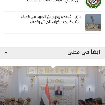
على مواقع القوات المسلحة ومنطقة
نجران السعودية
مارب.. شهداء وجرح من الجنود في قصف
استهدف معسكرات للجيش بقصف
لمليشيا الحوثي
أيضاً في محلي