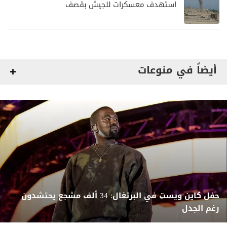
استهدف معسكرات للجيش بقصف
لمليشيا الحوثي
أيضاً في منوعات
حفل كاين ويست في البرتغال: 34 ألف مشجع يحتشدون
رغم الجدل