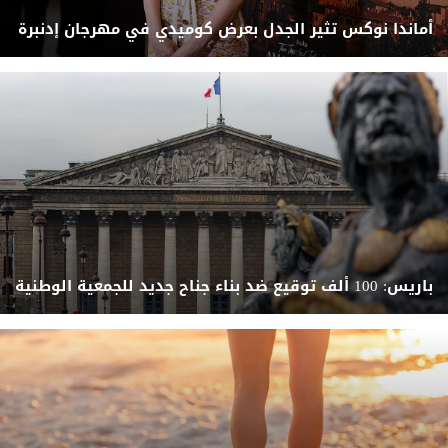
أماندا نوكس تثير الجدل بعرض كوميدي في مهرجان إدنبرة
باريس: 100 ألف توقيع ضد بناء جناح جديد للجمعية الوطنية