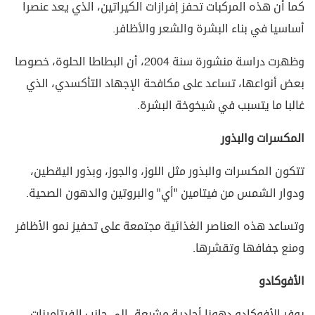
كما أن هذه المركبات تحفز إفرازات الكيراتين، الذي يعد عنصرا
أساسيا في بناء البشرة والشعر والأظافر.
وظهرت دراسة منشورة سنة 2004، أن البطاطا الحلوة، خصوصا
بعض أنواعها، تساعد على مكافحة الإجهاد التأكسدي، الذي
غالبا ما يتسبب في شيخوخة البشرة.
المكسرات والبذور
تتكون المكسرات والبذور مثل اللوز، والجوز، وبذور اليقطين،
ودوار الشمس من فيتامين "أي" والبروتين والدهون الصحية.
وتساعد هذه العناصر الغذائية مجتمعة على تحفيز نمو الأظافر
ومنع جفافها وتقشرها.
الأفوكادو
يوفر الأفوكادو دهونا أحادية مشبعة، إلى جانب الفيتامينات