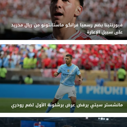
فيورنتينا يضم رسميا فرانكو ماستانتونو من ريال مدريد
على سبيل الإعارة
مانشستر سيتي يرفض عرض برشلونة الأول لضم رودري