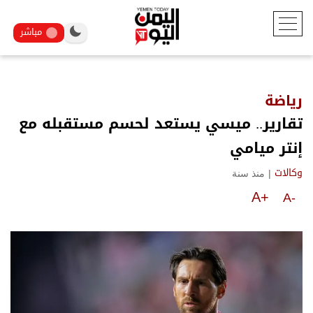
مباشر
رياضة
تقارير.. ميسي يستعد لحسم مستقبله مع
إنتر ميامي
|
منذ سنة
وكالات
A+
A-