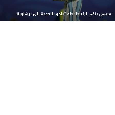
ميسي ينفي ارتباط نجله تياجو بالعودة إلى برشلونة