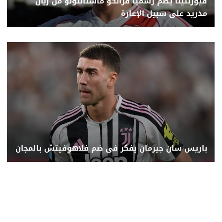
فيورنتينا يضم رسميا فرانكو ماستانتونو من ريال
مدريد على سبيل الإعارة
باريس سان جيرمان يفكر فى ضم فلاهوفيتش بالمجان