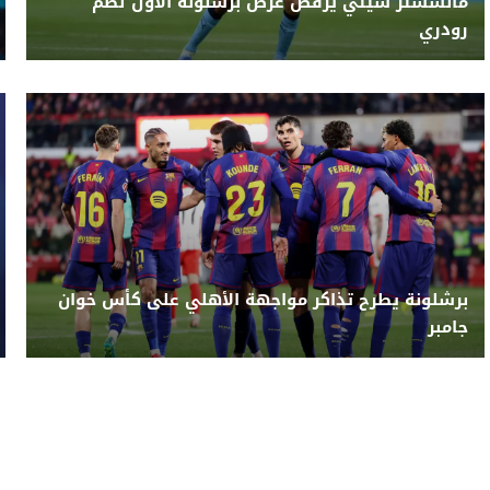
مانشستر سيتي يرفض عرض برشلونة الأول لضم
رودري
برشلونة يطرح تذاكر مواجهة الأهلي على كأس خوان
جامبر