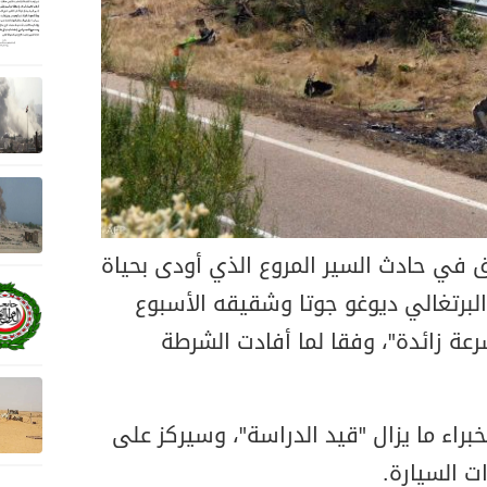
يق في حادث السير المروع الذي أودى بحياة
لبرتغالي ديوغو جوتا وشقيقه الأسبوع
عة زائدة"، وفقا لما أفادت الشرطة
براء ما يزال "قيد الدراسة"، وسيركز على
ات السيارة.