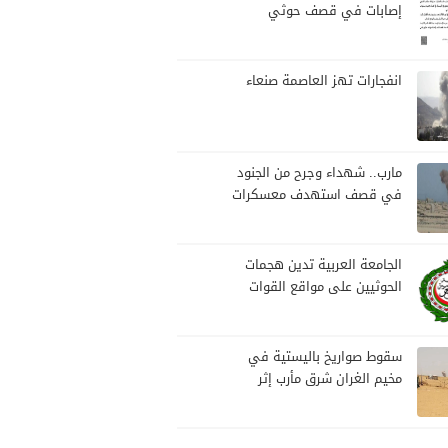
إصابات في قصف حوثي
استهدف مخيمات النازحين
بمارب
انفجارات تهز العاصمة صنعاء
مارب.. شهداء وجرح من الجنود
في قصف استهدف معسكرات
للجيش بقصف لمليشيا الحوثي
الجامعة العربية تدين هجمات
الحوثيين على مواقع القوات
المسلحة ومنطقة نجران
السعودية
سقوط صواريخ باليستية في
مخيم الغران شرق مأرب إثر
هجوم حوثي استهدف الرويك