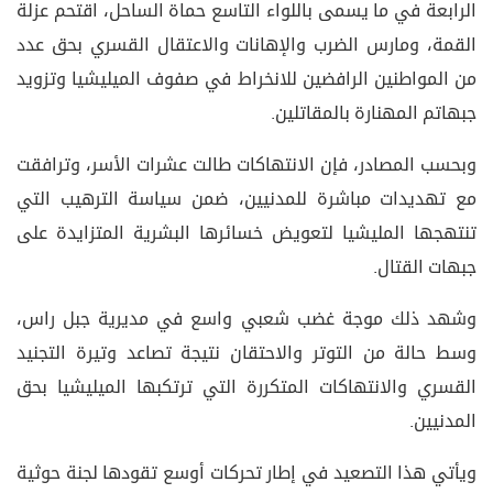
الرابعة في ما يسمى باللواء التاسع حماة الساحل، اقتحم عزلة
القمة، ومارس الضرب والإهانات والاعتقال القسري بحق عدد
من المواطنين الرافضين للانخراط في صفوف الميليشيا وتزويد
جبهاتم المهنارة بالمقاتلين.
وبحسب المصادر، فإن الانتهاكات طالت عشرات الأسر، وترافقت
مع تهديدات مباشرة للمدنيين، ضمن سياسة الترهيب التي
تنتهجها المليشيا لتعويض خسائرها البشرية المتزايدة على
جبهات القتال.
وشهد ذلك موجة غضب شعبي واسع في مديرية جبل راس،
وسط حالة من التوتر والاحتقان نتيجة تصاعد وتيرة التجنيد
القسري والانتهاكات المتكررة التي ترتكبها الميليشيا بحق
المدنيين.
ويأتي هذا التصعيد في إطار تحركات أوسع تقودها لجنة حوثية