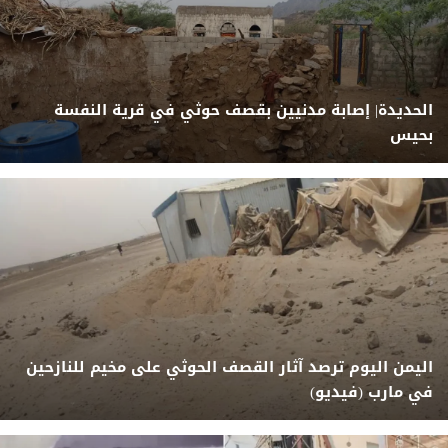
الحديدة| إصابة مدنيين بقصف حوثي في قرية النفسة
بحيس
اليمن اليوم ترصد آثار القصف الحوثي على مخيم للنازحين
في مارب (فيديو)