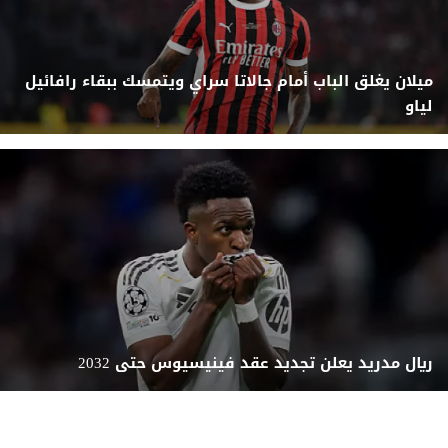
ميلان يغلق الباب أمام جالاتا سراي ويتمسك ببقاء رافائيل
لياو
ريال مدريد يعلن تجديد عقد فينيسيوس حتى 2032