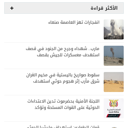
الأكثر قراءة
انفجارات تهز العاصمة صنعاء
مارب.. شهداء وجرح من الجنود في قصف
استهدف معسكرات للجيش بقصف
لمليشيا الحوثي
سقوط صواريخ باليستية في مخيم الغران
شرق مأرب إثر هجوم حوثي استهدف
الرويك
اللجنة الأمنية بحضرموت تدين الاعتداءات
الحوثية على القوات المسلحة وتؤكد
مواصلة المهام الأمنية والعسكرية
قوات الطوارئ: استهداف مليشيا الحوثي