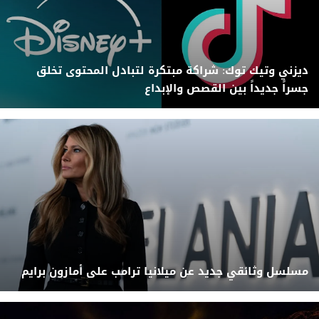
ديزني وتيك توك: شراكة مبتكرة لتبادل المحتوى تخلق
جسراً جديداً بين القصص والإبداع
مسلسل وثائقي جديد عن ميلانيا ترامب على أمازون برايم