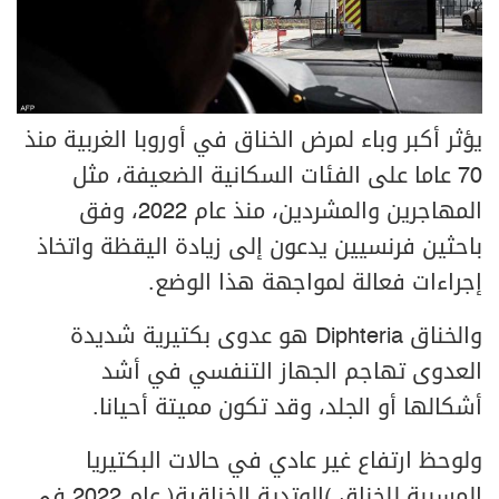
يؤثر أكبر وباء لمرض الخناق في أوروبا الغربية منذ
70 عاما على الفئات السكانية الضعيفة، مثل
المهاجرين والمشردين، منذ عام 2022، وفق
باحثين فرنسيين يدعون إلى زيادة اليقظة واتخاذ
إجراءات فعالة لمواجهة هذا الوضع.
والخناق Diphteria هو عدوى بكتيرية شديدة
العدوى تهاجم الجهاز التنفسي في أشد
أشكالها أو الجلد، وقد تكون مميتة أحيانا.
ولوحظ ارتفاع غير عادي في حالات البكتيريا
المسببة للخناق (الوتدية الخناقية) عام 2022 في