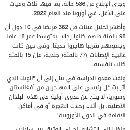
وجرى الإبلاغ عن 536 حالة، بما فيها ثلاث وفيات
على الأقل، في أوروبا منذ العام 2022.
وأظهر تحليل عينات من 362 مريضا في 10 دول أن
98 بالمئة منهم كانوا رجالا، بمتوسط عمر 18 عاما،
وجميعهم تقريبا هاجروا حديثا. وفي حين كانت
غالبية الإصابات (77 بالمئة) جلدية، فإن 15 بالمئة
كانت تنفسية.
ولفت معدو الدراسة في بيان إلى أن "الوباء الذي
أثر بشكل رئيسي على المهاجرين من أفغانستان
وسوريا، لا ينتج عن عدوى أولية في هذه البلدان
الأصلية، بل أثناء رحلات الهجرة أو في أماكن
الإقامة في الدول الأوروبية".
ونظرا إلى التشابه الجيني الوثيق بين سلالات