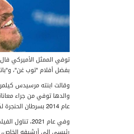
بفضل أفلام "توب غن"، و"بات
وقالت ابنته مرسيدس كيلمر ل
والدها توفي من جراء معاناته
عام 2014 بسرطان الحنجرة لكنه تعافى منه.
وفي عام 2021، ت
رئيسي إلى أرشيفه الخاص، 