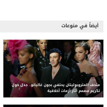
أيضاً في منوعات
متحف المتروبوليتان يحتفي بجون غاليانو.. جدل حول
تكريم مصمم أثار أزمات أخلاقية