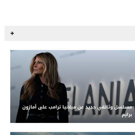
مسلسل وثائقي جديد عن ميلانيا ترامب على أمازون
برايم