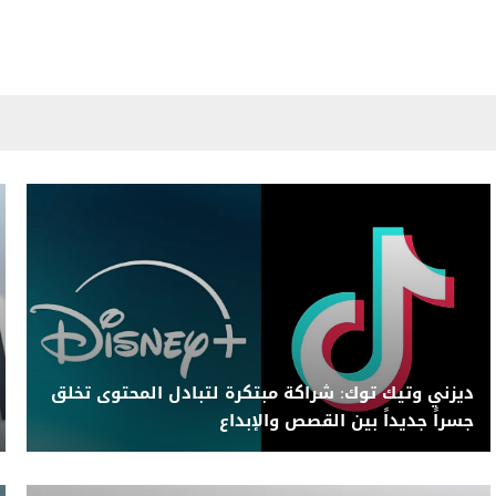
ديزني وتيك توك: شراكة مبتكرة لتبادل المحتوى تخلق
جسراً جديداً بين القصص والإبداع