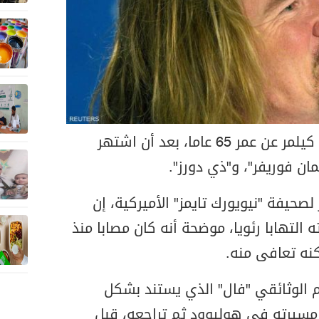
توفي الممثل الأميركي فال كيلمر عن عمر 65 عاما، بعد أن اشتهر
مان فوريفر"، و"ذي دورز".
صحيفة "نيويورك تايمز" الأميركية، إن
 التهابا رئويا، موضحة أنه كان مصابا منذ
ناول الفيلم الوثائقي "فال" الذي يستند بشكل
مسيرته في هوليوود ثم تراجعه، قبل