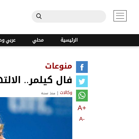
الرئيسية
محلي
عربي ود
منوعات
فال كيلمر.. الال
|
منذ سنة
وكالات
A+
A-