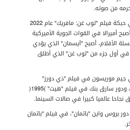
حرمه من صوته.
وجرى التطرق إلى مرضه في حبكة فيلم "توب غن: مافريك" عام 2022
صبح أميرالا في القوات الجوية الأميركية
لة الأفلام، أصبح "آيسمان" الذي يؤدي
في أول جزء من "توب غن" الذي أطلق
ي جيم موريسون في فيلم "ذي دورز"
(1991) للمخرج أوليفر ستون، ودور سارق بنك في فيلم "هيت" (1995)
 نجاحا عالميا كبيرا في صالات السينما.
ور بروس واين "باتمان"، في فيلم "باتمان
ر.