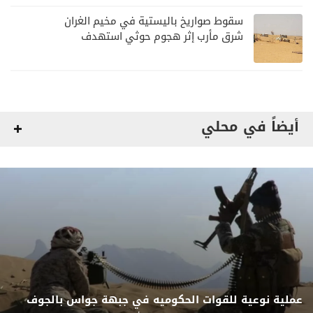
سقوط صواريخ باليستية في مخيم الغران
شرق مأرب إثر هجوم حوثي استهدف
الرويك
أيضاً في محلي
عملية نوعية للقوات الحكوميه في جبهة جواس بالجوف