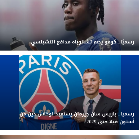
رسميًا.. كومو يضم تشالوباه مدافع التشيلسي
رسميا.. باريس سان جيرمان يستعيد لوكاس دين من
أستون فيلا حتى 2029