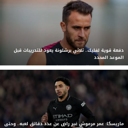
دفعة قوية لفليك.. ثلاثي برشلونة يعود للتدريبات قبل
الموعد المحدد
ماريسكا: عمر مرموش غير راضٍ عن عدد دقائق لعبه.. وحتى