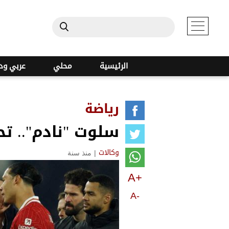
الرئيسية
محلي
عربي ود
رياضة
سلوت "نادم".. ت
|
منذ سنة
وكالات
A+
A-