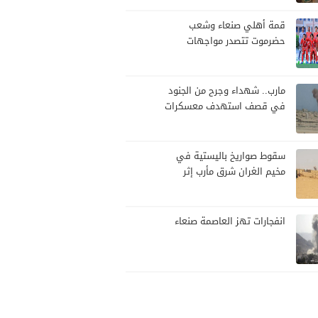
قمة أهلي صنعاء وشعب
حضرموت تتصدر مواجهات
الجولة العاشرة من الدوري
اليمني
مارب.. شهداء وجرح من الجنود
في قصف استهدف معسكرات
للجيش بقصف لمليشيا الحوثي
سقوط صواريخ باليستية في
مخيم الغران شرق مأرب إثر
هجوم حوثي استهدف الرويك
انفجارات تهز العاصمة صنعاء