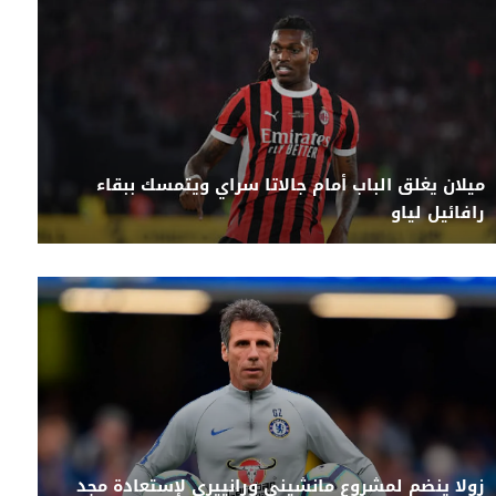
ميلان يغلق الباب أمام جالاتا سراي ويتمسك ببقاء
رافائيل لياو
زولا ينضم لمشروع مانشيني ورانييري لإستعادة مجد