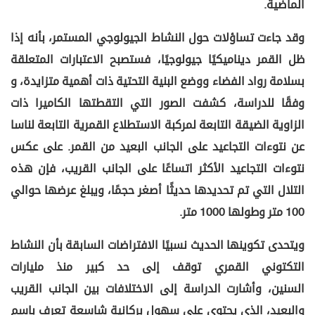
الماضية.
وقد جاءت تساؤلات حول النشاط الجيولوجي المستمر، بأنه إذا
ظل القمر ديناميكيًا جيولوجيًا، فستصبح الاعتبارات المتعلقة
بسلامة رواد الفضاء ووضع البنية التحتية ذات أهمية متزايدة، و
وفقًا للدراسة، كشفت الصور التي التقطتها الكاميرا ذات
الزاوية الضيقة التابعة لمركبة الاستطلاع القمرية التابعة لناسا
عن نتوءات التجاعيد على الجانب البعيد من القمر. على عكس
نتوءات التجاعيد الأكثر اتساعًا على الجانب القريب، فإن هذه
التلال التي تم تحديدها حديثًا أصغر حجمًا، ويبلغ عرضها حوالي
100 متر وطولها 1000 متر.
ويتحدى تكوينها الحديث نسبيًا الافتراضات السابقة بأن النشاط
التكتوني القمري توقف إلى حد كبير منذ مليارات
السنين، وأشارت الدراسة إلى الاختلافات بين الجانب القريب
والبعيد، الذي يحتوي على سهول بركانية شاسعة تعرف باسم