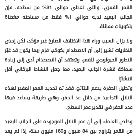
القمر القمري، والتي تغطي حوالي 31% من سطحه، فإن
الجانب البعيد لديه حوالي 1% فقط من مساحته مغطاة
بتكوينات مماثلة.
ولا يزال السبب وراء هذا الاختلاف الصارخ غير مؤكد، لكن إحدى
النظريات تشير إلى أن الاصطدام بكوكب قزم ربما يكون قد غيّر
التطور الجيولوجي للقمر، ويُعتقد أن الاصطدام أدى إلى زيادة
سماكة قشرة الجانب البعيد، مما جعل النشاط البركاني أقل
انتشارًا.
وتحليل الحفرة يدعم النتائج، فقد تم تحديد العمر المقدر لهذه
التلال التجاعيد من خلال عد الحفر، وهي طريقة يساعد فيها
عدد الحفر في تقدير عمر السطح.
وخلص العلماء إلى أن عمر التلال الموجودة على الجانب البعيد
من القمر يتراوح بين 84 مليون و160 مليون سنة، إذا لم يعد