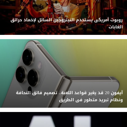
روبوت أمريكى يستخدم النيتروجين السائل لإخماد حرائق
الغابات
آيفون 20 قد يغير قواعد اللعبة.. تصميم فائق النحافة
ونظام تبريد متطور فى الطريق