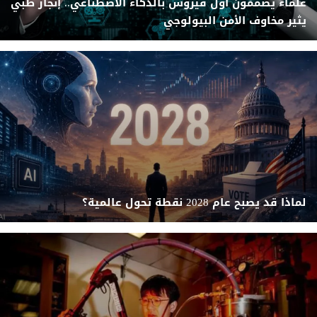
علماء يصممون أول فيروس بالذكاء الاصطناعي.. إنجاز طبي
يثير مخاوف الأمن البيولوجي
لماذا قد يصبح عام 2028 نقطة تحول عالمية؟