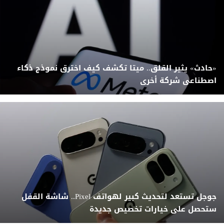
«حادث» يثير القلق.. ميتا تكشف كيف اخترق نموذج ذكاء
اصطناعى شركة أخرى
جوجل تستعد لتحديث كبير لهواتف Pixel.. شاشة القفل
ستحصل على خيارات تخصيص جديدة