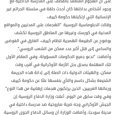
على أن الهجوم المتعمد بالقصف على المدرسة الداخلية مع
وجود أشخاص بداخلها كان أحدث حلقة في سلسلة الجرائم غير
الإنسانية التي ارتكبتها حكومة كييف.
وقالت الدبلوماسية الروسية: "الهجمات على المدنيين والمواقع
المدنية في كورسك وغيرها من المناطق الروسية تكشف
بوضوح عن الطبيعة الهمجية لنظام كييف، الغارق في الفوضى
والساعي إلى قتل أكبر عدد ممكن من الشعب الروسي".
وأضافت: "ندعو جميع الحكومات المسؤولة، وفي المقام الأول
تلك المهتمة بصدق بحل الأزمة الأوكرانية في أقرب وقت
ممكن، والهيئات الدولية ذات الصلة إلى إدانة هذه الجريمة
الشنيعة بشكل حاسم والنأي بنفسها علنًا عن حكومة كييف
ورعاتها الغربيين، الذين يرتكبون هجمات إرهابية من هذا النوع".
وفي وقت سابق من اليوم، أعلنت وزارة الدفاع الروسية إن
الجيش الأوكراني وجه ضربة صاروخية ضد مدرسة داخلية في
مدينة سودجا، وأضافت الوزارة أن وسائل الدفاع الجوي الروسية