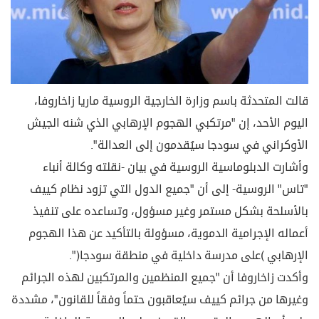
قالت المتحدثة باسم وزارة الخارجية الروسية ماريا زاخاروفا،
اليوم الأحد، إن "مرتكبي الهجوم الإرهابي الذي شنه الجيش
الأوكراني في سودجا سيُقدمون إلى العدالة".
وأشارت الدبلوماسية الروسية في بيان -نقلته وكالة أنباء
"تاس" الروسية- إلى أن "جميع الدول التي تزود نظام كييف
بالأسلحة بشكل مستمر وغير مسؤول، وتساعده على تنفيذ
أعماله الإجرامية الدموية، مسؤولة بالتأكيد عن هذا الهجوم
الإرهابي (على مدرسة داخلية في منطقة سودجا)".
وأكدت زاخاروفا أن "جميع المنظمين والمرتكبين لهذه الجرائم
وغيرها من جرائم كييف سيُعاقبون حتماً وفقاً للقانون"، مشددة