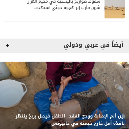
سقوط صواريخ باليستية في مخيم الغران
شرق مأرب إثر هجوم حوثي استهدف
الرويك
أيضاً في عربي ودولي
بين ألم الإصابة ووجع الفقد.. الطفل فيصل بربخ ينتظر
نافذة أمل خارج خيمته في خانيونس