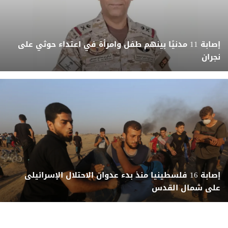
إصابة 11 مدنيًا بينهم طفل وامرأة في اعتداء حوثي على
نجران
إصابة 16 فلسطينيا منذ بدء عدوان الاحتلال الإسرائيلى
على شمال القدس