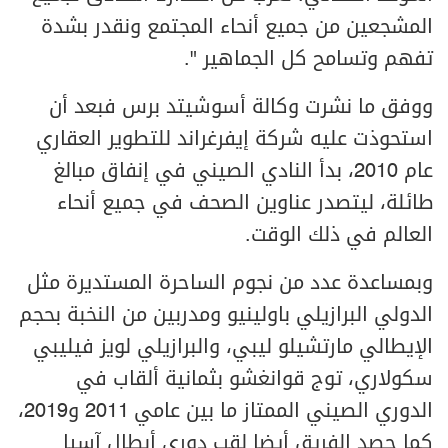
المشجعين من جميع أنحاء المجتمع ونقدر بشدة
تفهم وتسامح كل الجماهير ".
ووفق ما نشرت وكالة أسوشيتد برس فبعد أن
استحوذت عليه شركة إيفرغراند للتطوير العقاري
عام 2010، بدأ النادي الصيني في إنفاق مبالغ
طائلة، ليتصدر عناوين الصحف في جميع أنحاء
العالم في ذلك الوقت.
وبمساعدة عدد من نجوم الساحرة المستديرة مثل
الدولي البرازيلي باولينيو ومدربين من النخبة بحجم
الإيطالي مارتشيلو ليبي، والبرازيلي لويز فيليبي
سكولاري، توج قوانغشو بثمانية ألقاب في
الدوري الصيني الممتاز ما بين عامي 2011 و2019،
كما حصد الفريق أيضا لقب دوري أبطال آسيا