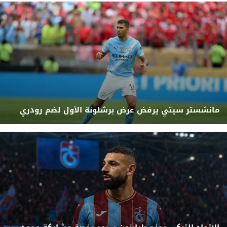
مانشستر سيتي يرفض عرض برشلونة الأول لضم رودري