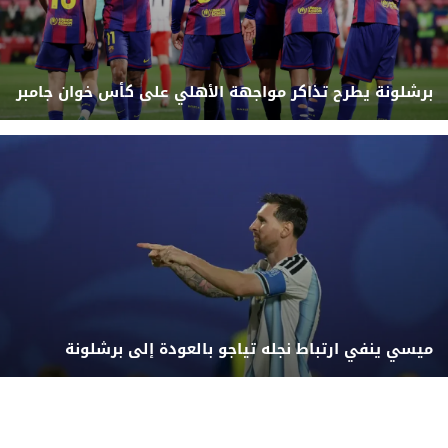
برشلونة يطرح تذاكر مواجهة الأهلي على كأس خوان جامبر
ميسي ينفي ارتباط نجله تياجو بالعودة إلى برشلونة