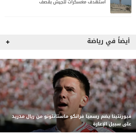
استهدف معسكرات للجيش بقصف
لمليشيا الحوثي
أيضاً في رياضة
فيورنتينا يضم رسميا فرانكو ماستانتونو من ريال مدريد
على سبيل الإعارة