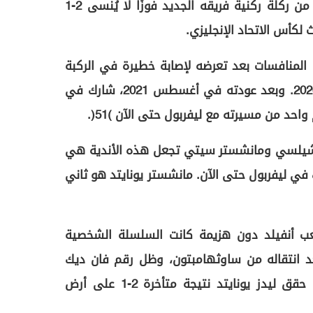
الهدف برأسه في منطقة كوب من ركلة ركنية فريقه الجديد فوزًا لا يُنسى 2-1
 لكأس الاتحاد الإنجليزي.
ن المنافسات بعد تعرضه لإصابة خطيرة في الركبة
في جوديسون بارك في أكتوبر 2020. وبعد عودته في أغسطس 2021، شارك في
احد من مسيرته مع ليفربول حتى الآن (51).
وتشيلسي ومانشستر سيتي تجعل هذه الأندية هي
يك في ليفربول حتى الآن. مانشستر يونايتد هو ثاني
لعب أنفيلد دون هزيمة كانت السلسلة الشخصية
عد انتقاله من ساوثهامبتون، وظل رقم فان ديك
صامدًا حتى أكتوبر 2022، عندما حقق ليدز يونايتد نتيجة متأخرة 2-1 على أرض