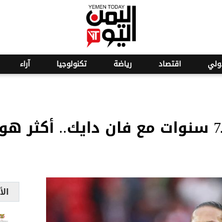
o
27
ولي
اقتصاد
رياضة
تكنولوجيا
آراء
ليفربول يحتفل بـ7 سنوات مع فان دايك.. أ
الأ