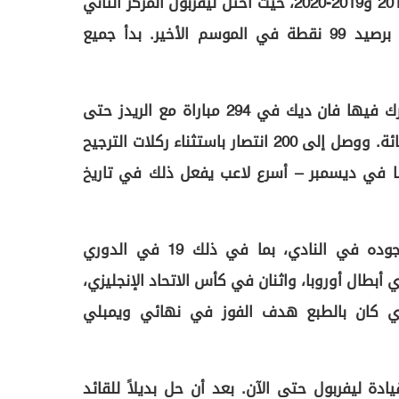
الدوري الإنجليزي الممتاز 2018-2019 و2019-2020، حيث احتل ليفربول المركز الثاني
برصيد 97 نقطة ثم توج باللقب برصيد 99 نقطة في الموسم الأخير. بدأ جميع
206 إجمالي الانتصارات التي شارك فيها فان ديك في 294 مباراة مع الريدز حتى
الآن، بنسبة فوز بلغت 70 في المائة. ووصل إلى 200 انتصار باستثناء ركلات الترجيح
290، ضد جيرونا في ديسمبر – أسرع لاعب يفعل ذلك في تاريخ
25 هدفاً سجلها خلال فترة وجوده في النادي، بما في ذلك 19 في الدوري
ي أبطال أوروبا، واثنان في كأس الاتحاد الإنجليزي،
ي كان بالطبع هدف الفوز في نهائي ويمبلي
يادة ليفربول حتى الآن. بعد أن حل بديلاً للقائد