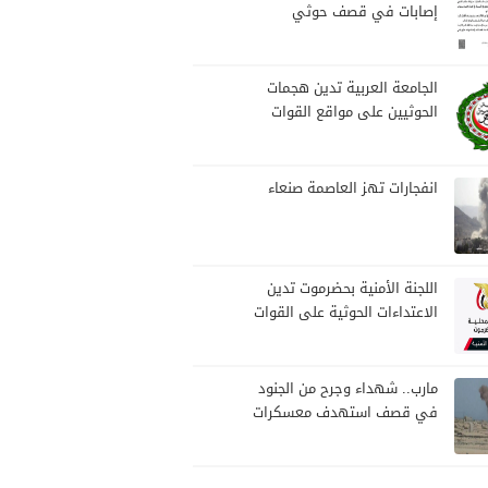
إصابات في قصف حوثي
استهدف مخيمات النازحين
بمارب
الجامعة العربية تدين هجمات
الحوثيين على مواقع القوات
المسلحة ومنطقة نجران
السعودية
انفجارات تهز العاصمة صنعاء
اللجنة الأمنية بحضرموت تدين
الاعتداءات الحوثية على القوات
المسلحة وتؤكد مواصلة
المهام الأمنية والعسكرية
مارب.. شهداء وجرح من الجنود
في قصف استهدف معسكرات
للجيش بقصف لمليشيا الحوثي