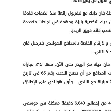
لة فان دايك مع ليفربول رائعة منذ انضمامه قادمًا
ن ديك شخصية بارزة ومهمة في نجاحات متعددة
صب قائد فريق الريدز.
والأرقام الخاصة بالمدافع الهولندي فيرجيل فان
كالتالي..
294 عدد المباريات التي خاضها فان ديك مع الريدز حتى الآن، منها 215 مباراة
بالدوري الإنجليزي الممتاز. ويقترب المدافع من أن يصبح اللاعب رقم 65 في تاريخ
ليفربول الذي يصل إلى عتبة 300 مباراة مع النادي – وأول هولندي على الإطلاق
6,805 دقائق لعبها اللاعب رقم 4 من إجمالي 6,840 دقيقة ممكنة في موسمي