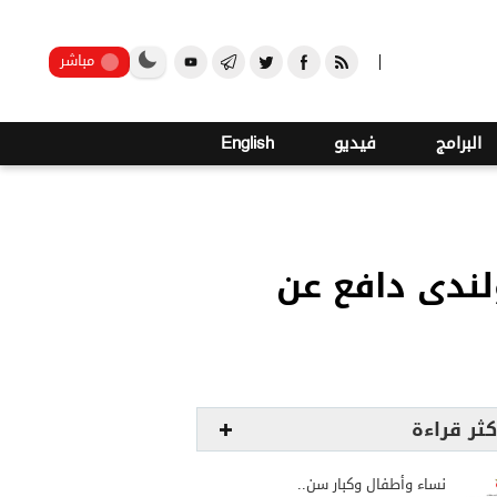
صنعاء
مباشر
البرامج
فيديو
English
كثر هولندى دافع عن
كثر قراءة
نساء وأطفال وكبار سن..