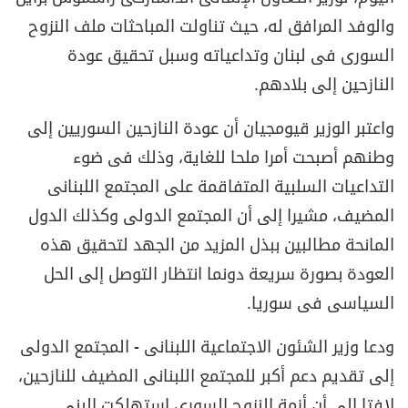
والوفد المرافق له، حيث تناولت المباحثات ملف النزوح
السورى فى لبنان وتداعياته وسبل تحقيق عودة
النازحين إلى بلادهم.
واعتبر الوزير قيومجيان أن عودة النازحين السوريين إلى
وطنهم أصبحت أمرا ملحا للغاية، وذلك فى ضوء
التداعيات السلبية المتفاقمة على المجتمع اللبنانى
المضيف، مشيرا إلى أن المجتمع الدولى وكذلك الدول
المانحة مطالبين ببذل المزيد من الجهد لتحقيق هذه
العودة بصورة سريعة دونما انتظار التوصل إلى الحل
السياسى فى سوريا.
ودعا وزير الشئون الاجتماعية اللبنانى - المجتمع الدولى
إلى تقديم دعم أكبر للمجتمع اللبنانى المضيف للنازحين،
لافتا إلى أن أزمة النزوح السورى استهلكت البنى