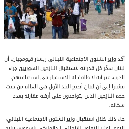
أكد وزير الشئون الاجتماعية اللبنانى ريشار قيومجيان، أن
لبنان سخّر كل قدراته لاستقبال النازحين السوريين جراء
الحرب، غير أنه لا طاقة له للاستمرار فى استضافتهم،
مشيرا إلى أن لبنان أصبح البلد الأول فى العالم من حيث
حجم النازحين الذين يتواجدون على أرضه مقارنة بعدد
سكانه.
جاء ذلك خلال استقبال وزير الشئون الاجتماعية اللبناني،
اليوم، لوزير التعاون الإنمائى الدانماركى راسموس براين