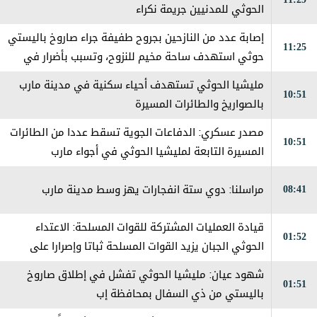
الحوثي للمدنيين جريمة نكراء
إصابة عدد من النازحين بجروح طفيفة جراء صاروخ باليستي
11:25
حوثي استهدف ساحة مخيم للنزوح، وتسبب بأضرار في
الخيام والممتلكات
مليشيا الحوثي تستهدف أحياء سكنية في مدينة مارب
10:51
بالصواريخ والطائرات المسيرة
مصدر عسكري: الدفاعات الجوية تسقط عددا من الطائرات
10:51
المسيرة التابعة لمليشيا الحوثي في أجواء مارب
08:41
مراسلنا: دوي ستة انفجارات يهز وسط مدينة مارب
قيادة العمليات المشتركة للقوات المسلحة: الاعتداء
01:52
الحوثي الجبان يزيد القوات المسلحة ثباتا وإصرارا على
استعادة مؤسسات الدولة
شهود عيان: ‏مليشيا الحوثي تفشل في إطلاق صاروخ
01:51
باليستي من ذي السفال بمحافظة إب