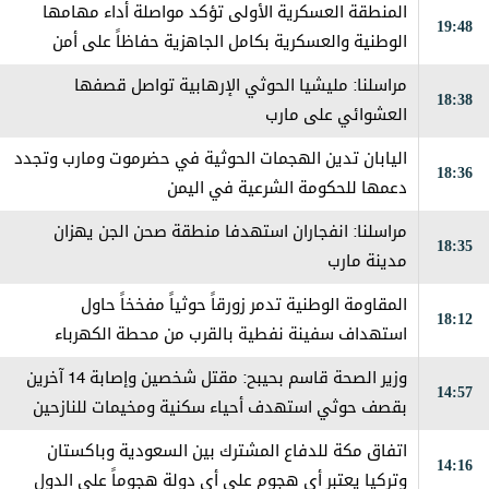
المنطقة العسكرية الأولى تؤكد مواصلة أداء مهامها
19:48
الوطنية والعسكرية بكامل الجاهزية حفاظاً على أمن
حضرموت
مراسلنا: مليشيا الحوثي الإرهابية تواصل قصفها
18:38
العشوائي على مارب
اليابان تدين الهجمات الحوثية في حضرموت ومارب وتجدد
18:36
دعمها للحكومة الشرعية في اليمن
مراسلنا: انفجاران استهدفا منطقة صحن الجن يهزان
18:35
مدينة مارب
المقاومة الوطنية تدمر زورقاً حوثياً مفخخاً حاول
18:12
استهداف سفينة نفطية بالقرب من محطة الكهرباء
بالمخا
وزير الصحة قاسم بحيبح: مقتل شخصين وإصابة 14 آخرين
14:57
بقصف حوثي استهدف أحياء سكنية ومخيمات للنازحين
في مارب
اتفاق مكة للدفاع المشترك بين السعودية وباكستان
14:16
وتركيا يعتبر ‏أي هجوم على أي دولة هجوماً على الدول