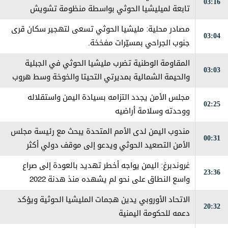
03:16
تابعة لميليشيا الحوثي بواسطة منظومة تشويش
إلكتروني جنوب الحديدة
مصادر محلية: مليشيا الحوثي تسعى لتهجير سكان قرى
03:04
جنوب الجراحي بمسيّرات مفخخة.
المقاومة الوطنية تضرب مليشيا الحوثي في الجبلية
03:03
والحيمة الشمالية بمديرتي التحيتا والخوخة وسط هروب
جماعي من قبل العناصر الإرهابية
مجلس الأمن يجدد التزامه بسيادة اليمن واستقلاله
02:25
ووحدته وسلامة أراضيه
مندوب اليمن لدى الأمم المتحدة يبحث مع رئيسة مجلس
00:31
الأمن التصعيد الحوثي ويدعو إلى موقف دولي أكثر
حزماً
غروندبرغ: اليمن يواجه أخطر تهديد بالعودة إلى صراع
23:36
واسع النطاق على نحو لم يشهده منذ هدنة 2022
الاتحاد الأوروبي يدين هجمات المليشيا الحوثية ويؤكد
20:32
دعمه للحكومة اليمنية