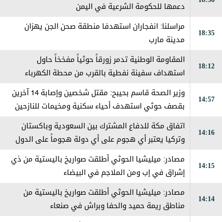
دعمها للحكومة الشرعية في اليمن
مراسلنا: انفجاران استهدفا منطقة صحن الجن يهزان
18:35
مدينة مارب
المقاومة الوطنية تدمر زورقاً حوثياً مفخخاً حاول
18:12
استهداف سفينة نفطية بالقرب من محطة الكهرباء
بالمخا
وزير الصحة قاسم بحيبح: مقتل شخصين وإصابة 14 آخرين
14:57
بقصف حوثي استهدف أحياء سكنية ومخيمات للنازحين
في مارب
اتفاق مكة للدفاع المشترك بين السعودية وباكستان
14:16
وتركيا يعتبر ‏أي هجوم على أي دولة هجوماً على الدول
الثلاث
مصادر: ميليشيا الحوثي أطلقت صواريخ باليستية من ذي
14:15
إشراق في إب ومن الملاجم في البيضاء
مصادر: ميليشيا الحوثي أطلقت صواريخ باليستية من
14:14
مناطق ريمة حميد والحفا وبراش في صنعاء