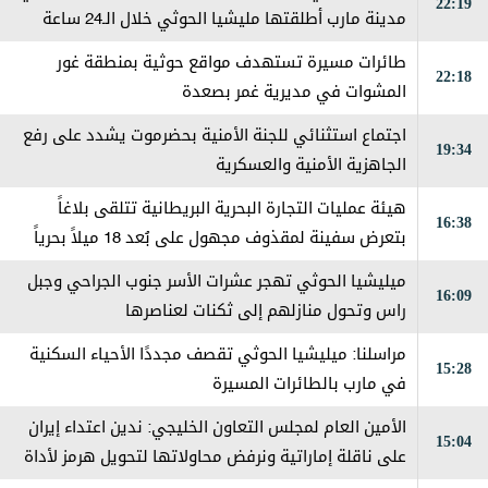
22:19
مدينة مارب أطلقتها مليشيا الحوثي خلال الـ24 ساعة
الماضية
طائرات مسيرة تستهدف مواقع حوثية بمنطقة غور
22:18
المشوات في مديرية غمر بصعدة
اجتماع استثنائي للجنة الأمنية بحضرموت يشدد على رفع
19:34
الجاهزية الأمنية والعسكرية
هيئة عمليات التجارة البحرية البريطانية تتلقى بلاغاً
16:38
بتعرض سفينة لمقذوف مجهول على بُعد 18 ميلاً بحرياً
شرقي مدينة خصب في سلطنة عمان، مما أدى إلى اندلاع
ميليشيا الحوثي تهجر عشرات الأسر جنوب الجراحي وجبل
16:09
حريق على متنها وتم إخماده
راس وتحول منازلهم إلى ثكنات لعناصرها
مراسلنا: ميليشيا الحوثي تقصف مجددًا الأحياء السكنية
15:28
في مارب بالطائرات المسيرة
الأمين العام لمجلس التعاون الخليجي: ندين اعتداء إيران
15:04
على ناقلة إماراتية ونرفض محاولاتها لتحويل هرمز لأداة
ضغط