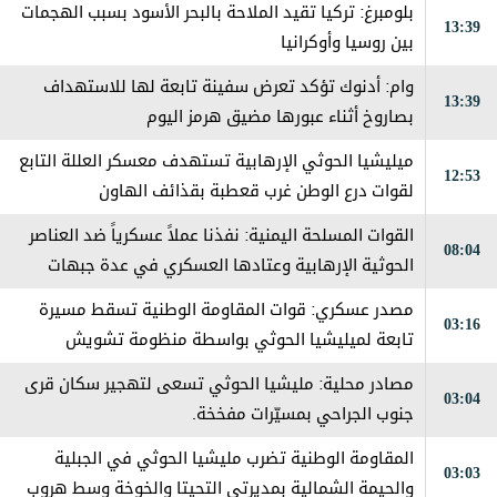
بلومبرغ: تركيا تقيد الملاحة بالبحر الأسود بسبب الهجمات
13:39
بين روسيا وأوكرانيا
وام: أدنوك تؤكد تعرض سفينة تابعة لها للاستهداف
13:39
بصاروخ أثناء عبورها مضيق هرمز اليوم
ميليشيا الحوثي الإرهابية تستهدف معسكر العللة التابع
12:53
لقوات درع الوطن غرب قعطبة بقذائف الهاون
القوات المسلحة اليمنية: نفذنا عملاً عسكرياً ضد العناصر
08:04
الحوثية الإرهابية وعتادها العسكري في عدة جبهات
ومحاور على طول خطوط التماس
مصدر عسكري: قوات المقاومة الوطنية تسقط مسيرة
03:16
تابعة لميليشيا الحوثي بواسطة منظومة تشويش
إلكتروني جنوب الحديدة
مصادر محلية: مليشيا الحوثي تسعى لتهجير سكان قرى
03:04
جنوب الجراحي بمسيّرات مفخخة.
المقاومة الوطنية تضرب مليشيا الحوثي في الجبلية
03:03
والحيمة الشمالية بمديرتي التحيتا والخوخة وسط هروب