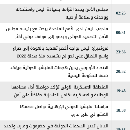
جماعي من قبل العناصر الإرهابية
مجلس الأمن يجدد التزامه بسيادة اليمن واستقلاله
02:25
ووحدته وسلامة أراضيه
مندوب اليمن لدى الأمم المتحدة يبحث مع رئيسة مجلس
00:31
الأمن التصعيد الحوثي ويدعو إلى موقف دولي أكثر
حزماً
غروندبرغ: اليمن يواجه أخطر تهديد بالعودة إلى صراع
23:36
واسع النطاق على نحو لم يشهده منذ هدنة 2022
الاتحاد الأوروبي يدين هجمات المليشيا الحوثية ويؤكد
20:32
دعمه للحكومة اليمنية
المنطقة العسكرية الأولى تؤكد مواصلة أداء مهامها
19:48
الوطنية والعسكرية بكامل الجاهزية حفاظاً على أمن
حضرموت
مراسلنا: مليشيا الحوثي الإرهابية تواصل قصفها
18:38
العشوائي على مارب
اليابان تدين الهجمات الحوثية في حضرموت ومارب وتجدد
18:36