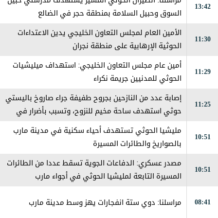
مراسلنا: الطيران الحوثي المسير يستهدف مدرستي حبيل
13:42
السوق وحبيل السلامة بمنطقة حجر في الضالع
الأمين العام لمجلس التعاون الخليجي يدين الاعتداءات
11:30
الحوثية الإرهابية على منطقة نجران
أمين عام مجلس التعاون الخليجي: استهداف ميليشيات
11:29
الحوثي للمدنيين جريمة نكراء
إصابة عدد من النازحين بجروح طفيفة جراء صاروخ باليستي
11:25
حوثي استهدف ساحة مخيم للنزوح، وتسبب بأضرار في
الخيام والممتلكات
مليشيا الحوثي تستهدف أحياء سكنية في مدينة مارب
10:51
بالصواريخ والطائرات المسيرة
مصدر عسكري: الدفاعات الجوية تسقط عددا من الطائرات
10:51
المسيرة التابعة لمليشيا الحوثي في أجواء مارب
08:41
مراسلنا: دوي ستة انفجارات يهز وسط مدينة مارب