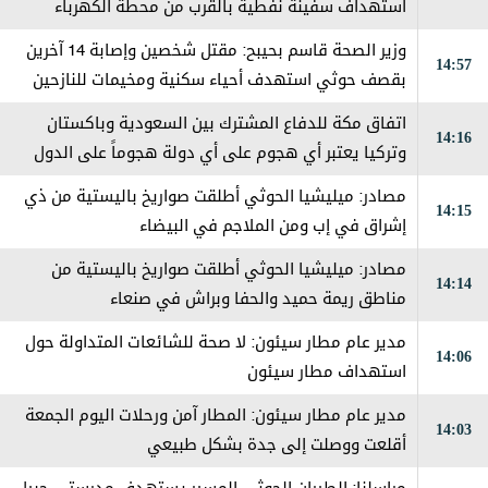
استهداف سفينة نفطية بالقرب من محطة الكهرباء
بالمخا
وزير الصحة قاسم بحيبح: مقتل شخصين وإصابة 14 آخرين
14:57
بقصف حوثي استهدف أحياء سكنية ومخيمات للنازحين
في مارب
اتفاق مكة للدفاع المشترك بين السعودية وباكستان
14:16
وتركيا يعتبر ‏أي هجوم على أي دولة هجوماً على الدول
الثلاث
مصادر: ميليشيا الحوثي أطلقت صواريخ باليستية من ذي
14:15
إشراق في إب ومن الملاجم في البيضاء
مصادر: ميليشيا الحوثي أطلقت صواريخ باليستية من
14:14
مناطق ريمة حميد والحفا وبراش في صنعاء
مدير عام مطار سيئون: لا صحة للشائعات المتداولة حول
14:06
استهداف مطار سيئون
مدير عام مطار سيئون: المطار آمن ورحلات اليوم الجمعة
14:03
أقلعت ووصلت إلى جدة بشكل طبيعي