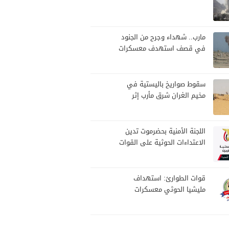
مارب.. شهداء وجرح من الجنود
في قصف استهدف معسكرات
للجيش بقصف لمليشيا الحوثي
سقوط صواريخ باليستية في
مخيم الغران شرق مأرب إثر
هجوم حوثي استهدف الرويك
اللجنة الأمنية بحضرموت تدين
الاعتداءات الحوثية على القوات
المسلحة وتؤكد مواصلة
المهام الأمنية والعسكرية
قوات الطوارئ: استهداف
مليشيا الحوثي معسكرات
القوات جاء عقب نجاحات أمنية
وعسكرية