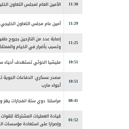
11:30
الأمين العام لمجلس التعاون الخلي
11:29
أمين عام مجلس التعاون الخليجي:
إصابة عدد من النازحين بجروح طف
11:25
وتسبب بأضرار في الخيام والممتلك
10:51
مليشيا الحوثي تستهدف أحياء سكن
مصدر عسكري: الدفاعات الجوية تس
10:51
أجواء مارب
08:41
مراسلنا: دوي ستة انفجارات يهز 
قيادة العمليات المشتركة للقوات ا
01:52
وإصرارا على استعادة مؤسسات الد