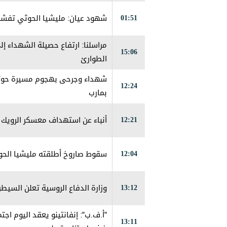
01:51
شهود عيان: ‏مليشيا الحوثي تفش
15:06
الطوارئ
شهداء وجرحى بهجوم مسيرة حوثي
12:24
بمارب
12:21
أنباء عن استهداف معسكر الرويك 
12:04
سقوط صاروخ أطلقته مليشيا الح
13:12
وزارة الدفاع الروسية تعلن السيطر
"أ.ف.ب": إنفانتينو يعقد اليوم اج
13:11