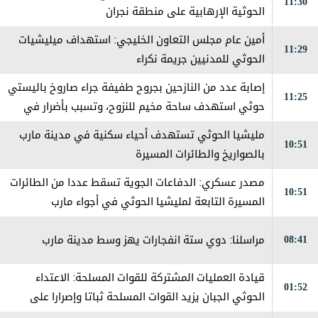
11:30
الحوثية الإرهابية على منطقة نجران
أمين عام مجلس التعاون الخليجي: استهداف ميليشيات
11:29
الحوثي للمدنيين جريمة نكراء
إصابة عدد من النازحين بجروح طفيفة جراء صاروخ باليستي
11:25
حوثي استهدف ساحة مخيم للنزوح، وتسبب بأضرار في
الخيام والممتلكات
مليشيا الحوثي تستهدف أحياء سكنية في مدينة مارب
10:51
بالصواريخ والطائرات المسيرة
مصدر عسكري: الدفاعات الجوية تسقط عددا من الطائرات
10:51
المسيرة التابعة لمليشيا الحوثي في أجواء مارب
08:41
مراسلنا: دوي ستة انفجارات يهز وسط مدينة مارب
قيادة العمليات المشتركة للقوات المسلحة: الاعتداء
01:52
الحوثي الجبان يزيد القوات المسلحة ثباتا وإصرارا على
استعادة مؤسسات الدولة