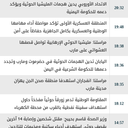
الاتحاد الأوروبي يدين هجمات المليشيا الحوثية ويؤكد
20:32
دعمه للحكومة اليمنية
المنطقة العسكرية الأولى تؤكد مواصلة أداء مهامها
19:48
الوطنية والعسكرية بكامل الجاهزية حفاظاً على أمن
حضرموت
مراسلنا: مليشيا الحوثي الإرهابية تواصل قصفها
18:38
العشوائي على مارب
اليابان تدين الهجمات الحوثية في حضرموت ومارب وتجدد
18:36
دعمها للحكومة الشرعية في اليمن
مراسلنا: انفجاران استهدفا منطقة صحن الجن يهزان
18:35
مدينة مارب
المقاومة الوطنية تدمر زورقاً حوثياً مفخخاً حاول
18:12
استهداف سفينة نفطية بالقرب من محطة الكهرباء
بالمخا
وزير الصحة قاسم بحيبح: مقتل شخصين وإصابة 14 آخرين
14:57
بقصف حوثي استهدف أحياء سكنية ومخيمات للنازحين