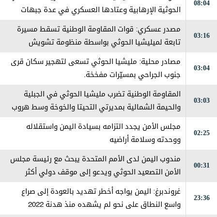
08:04
الحوثية الإرهابية وعتادها العسكري في عدة جبهات
ومحاور على طول خطوط التماس
مصدر عسكري: قوات المقاومة الوطنية تسقط مسيرة
03:16
تابعة لميليشيا الحوثي بواسطة منظومة تشويش
إلكتروني جنوب الحديدة
مصادر محلية: مليشيا الحوثي تسعى لتهجير سكان قرى
03:04
جنوب الجراحي بمسيّرات مفخخة.
المقاومة الوطنية تضرب مليشيا الحوثي في الجبلية
03:03
والحيمة الشمالية بمديرتي التحيتا والخوخة وسط هروب
جماعي من قبل العناصر الإرهابية
مجلس الأمن يجدد التزامه بسيادة اليمن واستقلاله
02:25
ووحدته وسلامة أراضيه
مندوب اليمن لدى الأمم المتحدة يبحث مع رئيسة مجلس
00:31
الأمن التصعيد الحوثي ويدعو إلى موقف دولي أكثر
حزماً
غروندبرغ: اليمن يواجه أخطر تهديد بالعودة إلى صراع
23:36
واسع النطاق على نحو لم يشهده منذ هدنة 2022