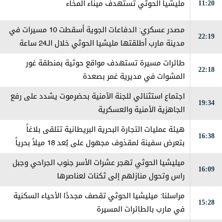
11:20
مليشيا الحوثي تستهدف ميناء المخاء
مصدر عسكري: الدفاعات الجوية أسقطت 10 مسيرات في
22:19
مدينة مارب أطلقتها مليشيا الحوثي خلال الـ24 ساعة
الماضية
طائرات مسيرة تستهدف مواقع حوثية بمنطقة غور
22:18
المشوات في مديرية غمر بصعدة
اجتماع استثنائي للجنة الأمنية بحضرموت يشدد على رفع
19:34
الجاهزية الأمنية والعسكرية
هيئة عمليات التجارة البحرية البريطانية تتلقى بلاغاً
16:38
بتعرض سفينة لمقذوف مجهول على بُعد 18 ميلاً بحرياً
شرقي مدينة خصب في سلطنة عمان، مما أدى إلى اندلاع
ميليشيا الحوثي تهجر عشرات الأسر جنوب الجراحي وجبل
16:09
حريق على متنها وتم إخماده
راس وتحول منازلهم إلى ثكنات لعناصرها
مراسلنا: ميليشيا الحوثي تقصف مجددًا الأحياء السكنية
15:28
في مارب بالطائرات المسيرة