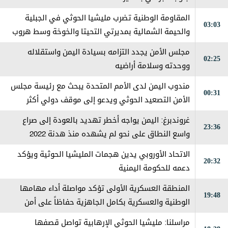
المقاومة الوطنية تضرب مليشيا الحوثي في الجبلية
03:03
والحيمة الشمالية بمديرتي التحيتا والخوخة وسط هروب
جماعي من قبل العناصر الإرهابية
مجلس الأمن يجدد التزامه بسيادة اليمن واستقلاله
02:25
ووحدته وسلامة أراضيه
مندوب اليمن لدى الأمم المتحدة يبحث مع رئيسة مجلس
00:31
الأمن التصعيد الحوثي ويدعو إلى موقف دولي أكثر
حزماً
غروندبرغ: اليمن يواجه أخطر تهديد بالعودة إلى صراع
23:36
واسع النطاق على نحو لم يشهده منذ هدنة 2022
الاتحاد الأوروبي يدين هجمات المليشيا الحوثية ويؤكد
20:32
دعمه للحكومة اليمنية
المنطقة العسكرية الأولى تؤكد مواصلة أداء مهامها
19:48
الوطنية والعسكرية بكامل الجاهزية حفاظاً على أمن
حضرموت
مراسلنا: مليشيا الحوثي الإرهابية تواصل قصفها