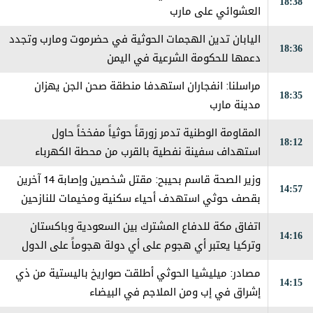
18:38
العشوائي على مارب
اليابان تدين الهجمات الحوثية في حضرموت ومارب وتجدد
18:36
دعمها للحكومة الشرعية في اليمن
مراسلنا: انفجاران استهدفا منطقة صحن الجن يهزان
18:35
مدينة مارب
المقاومة الوطنية تدمر زورقاً حوثياً مفخخاً حاول
18:12
استهداف سفينة نفطية بالقرب من محطة الكهرباء
بالمخا
وزير الصحة قاسم بحيبح: مقتل شخصين وإصابة 14 آخرين
14:57
بقصف حوثي استهدف أحياء سكنية ومخيمات للنازحين
في مارب
اتفاق مكة للدفاع المشترك بين السعودية وباكستان
14:16
وتركيا يعتبر ‏أي هجوم على أي دولة هجوماً على الدول
الثلاث
مصادر: ميليشيا الحوثي أطلقت صواريخ باليستية من ذي
14:15
إشراق في إب ومن الملاجم في البيضاء