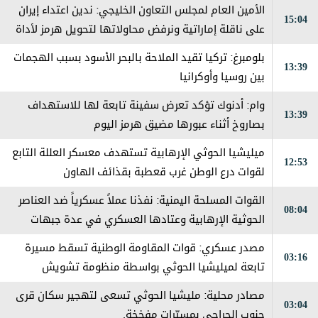
الأمين العام لمجلس التعاون الخليجي: ندين اعتداء إيران
15:04
على ناقلة إماراتية ونرفض محاولاتها لتحويل هرمز لأداة
ضغط
بلومبرغ: تركيا تقيد الملاحة بالبحر الأسود بسبب الهجمات
13:39
بين روسيا وأوكرانيا
وام: أدنوك تؤكد تعرض سفينة تابعة لها للاستهداف
13:39
بصاروخ أثناء عبورها مضيق هرمز اليوم
ميليشيا الحوثي الإرهابية تستهدف معسكر العللة التابع
12:53
لقوات درع الوطن غرب قعطبة بقذائف الهاون
القوات المسلحة اليمنية: نفذنا عملاً عسكرياً ضد العناصر
08:04
الحوثية الإرهابية وعتادها العسكري في عدة جبهات
ومحاور على طول خطوط التماس
مصدر عسكري: قوات المقاومة الوطنية تسقط مسيرة
03:16
تابعة لميليشيا الحوثي بواسطة منظومة تشويش
إلكتروني جنوب الحديدة
مصادر محلية: مليشيا الحوثي تسعى لتهجير سكان قرى
03:04
جنوب الجراحي بمسيّرات مفخخة.