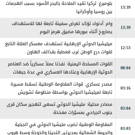
بلومبرغ: تركيا تقيد الملاحة بالبحر الأسود بسبب الهجمات
13:39
بين روسيا وأوكرانيا
وام: أدنوك تؤكد تعرض سفينة تابعة لها للاستهداف
13:39
بصاروخ أثناء عبورها مضيق هرمز اليوم
ميليشيا الحوثي الإرهابية تستهدف معسكر العللة التابع
12:53
لقوات درع الوطن غرب قعطبة بقذائف الهاون
القوات المسلحة اليمنية: نفذنا عملاً عسكرياً ضد العناصر
08:04
الحوثية الإرهابية وعتادها العسكري في عدة جبهات
ومحاور على طول خطوط التماس
مصدر عسكري: قوات المقاومة الوطنية تسقط مسيرة
03:16
تابعة لميليشيا الحوثي بواسطة منظومة تشويش
إلكتروني جنوب الحديدة
مصادر محلية: مليشيا الحوثي تسعى لتهجير سكان قرى
03:04
جنوب الجراحي بمسيّرات مفخخة.
المقاومة الوطنية تضرب مليشيا الحوثي في الجبلية
03:03
والحيمة الشمالية بمديرتي التحيتا والخوخة وسط هروب