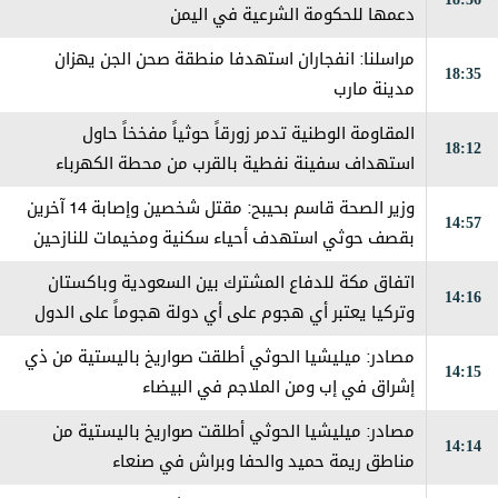
دعمها للحكومة الشرعية في اليمن
مراسلنا: انفجاران استهدفا منطقة صحن الجن يهزان
18:35
مدينة مارب
المقاومة الوطنية تدمر زورقاً حوثياً مفخخاً حاول
18:12
استهداف سفينة نفطية بالقرب من محطة الكهرباء
بالمخا
وزير الصحة قاسم بحيبح: مقتل شخصين وإصابة 14 آخرين
14:57
بقصف حوثي استهدف أحياء سكنية ومخيمات للنازحين
في مارب
اتفاق مكة للدفاع المشترك بين السعودية وباكستان
14:16
وتركيا يعتبر ‏أي هجوم على أي دولة هجوماً على الدول
الثلاث
مصادر: ميليشيا الحوثي أطلقت صواريخ باليستية من ذي
14:15
إشراق في إب ومن الملاجم في البيضاء
مصادر: ميليشيا الحوثي أطلقت صواريخ باليستية من
14:14
مناطق ريمة حميد والحفا وبراش في صنعاء