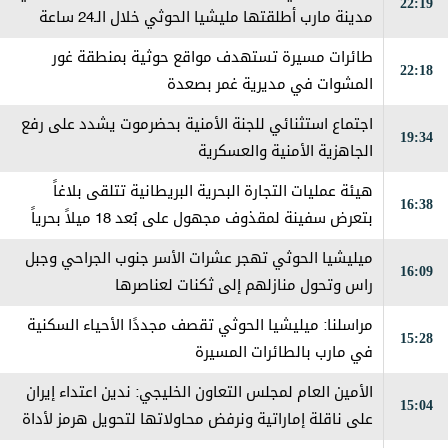
22:19
مدينة مارب أطلقتها مليشيا الحوثي خلال الـ24 ساعة
الماضية
طائرات مسيرة تستهدف مواقع حوثية بمنطقة غور
22:18
المشوات في مديرية غمر بصعدة
اجتماع استثنائي للجنة الأمنية بحضرموت يشدد على رفع
19:34
الجاهزية الأمنية والعسكرية
هيئة عمليات التجارة البحرية البريطانية تتلقى بلاغاً
16:38
بتعرض سفينة لمقذوف مجهول على بُعد 18 ميلاً بحرياً
شرقي مدينة خصب في سلطنة عمان، مما أدى إلى اندلاع
ميليشيا الحوثي تهجر عشرات الأسر جنوب الجراحي وجبل
16:09
حريق على متنها وتم إخماده
راس وتحول منازلهم إلى ثكنات لعناصرها
مراسلنا: ميليشيا الحوثي تقصف مجددًا الأحياء السكنية
15:28
في مارب بالطائرات المسيرة
الأمين العام لمجلس التعاون الخليجي: ندين اعتداء إيران
15:04
على ناقلة إماراتية ونرفض محاولاتها لتحويل هرمز لأداة
ضغط