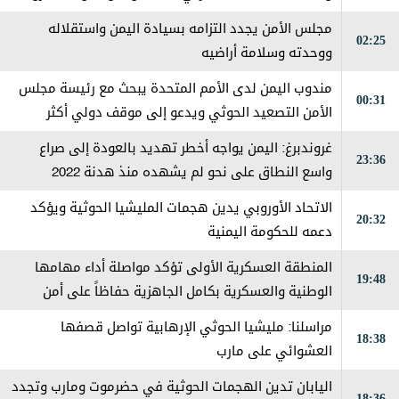
جماعي من قبل العناصر الإرهابية
مجلس الأمن يجدد التزامه بسيادة اليمن واستقلاله
02:25
ووحدته وسلامة أراضيه
مندوب اليمن لدى الأمم المتحدة يبحث مع رئيسة مجلس
00:31
الأمن التصعيد الحوثي ويدعو إلى موقف دولي أكثر
حزماً
غروندبرغ: اليمن يواجه أخطر تهديد بالعودة إلى صراع
23:36
واسع النطاق على نحو لم يشهده منذ هدنة 2022
الاتحاد الأوروبي يدين هجمات المليشيا الحوثية ويؤكد
20:32
دعمه للحكومة اليمنية
المنطقة العسكرية الأولى تؤكد مواصلة أداء مهامها
19:48
الوطنية والعسكرية بكامل الجاهزية حفاظاً على أمن
حضرموت
مراسلنا: مليشيا الحوثي الإرهابية تواصل قصفها
18:38
العشوائي على مارب
اليابان تدين الهجمات الحوثية في حضرموت ومارب وتجدد
18:36