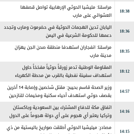
حضرموت
مراسلنا: مليشيا الحوثي الإرهابية تواصل قصفها
18:38
العشوائي على مارب
اليابان تدين الهجمات الحوثية في حضرموت ومارب وتجدد
18:36
دعمها للحكومة الشرعية في اليمن
مراسلنا: انفجاران استهدفا منطقة صحن الجن يهزان
18:35
مدينة مارب
المقاومة الوطنية تدمر زورقاً حوثياً مفخخاً حاول
18:12
استهداف سفينة نفطية بالقرب من محطة الكهرباء
بالمخا
وزير الصحة قاسم بحيبح: مقتل شخصين وإصابة 14 آخرين
14:57
بقصف حوثي استهدف أحياء سكنية ومخيمات للنازحين
في مارب
اتفاق مكة للدفاع المشترك بين السعودية وباكستان
14:16
وتركيا يعتبر ‏أي هجوم على أي دولة هجوماً على الدول
الثلاث
مصادر: ميليشيا الحوثي أطلقت صواريخ باليستية من ذي
14:15