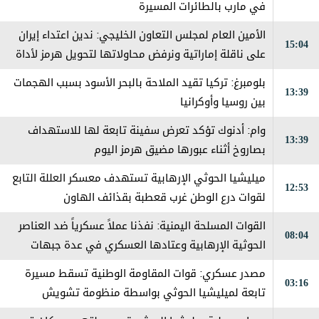
في مارب بالطائرات المسيرة
الأمين العام لمجلس التعاون الخليجي: ندين اعتداء إيران
15:04
على ناقلة إماراتية ونرفض محاولاتها لتحويل هرمز لأداة
ضغط
بلومبرغ: تركيا تقيد الملاحة بالبحر الأسود بسبب الهجمات
13:39
بين روسيا وأوكرانيا
وام: أدنوك تؤكد تعرض سفينة تابعة لها للاستهداف
13:39
بصاروخ أثناء عبورها مضيق هرمز اليوم
ميليشيا الحوثي الإرهابية تستهدف معسكر العللة التابع
12:53
لقوات درع الوطن غرب قعطبة بقذائف الهاون
القوات المسلحة اليمنية: نفذنا عملاً عسكرياً ضد العناصر
08:04
الحوثية الإرهابية وعتادها العسكري في عدة جبهات
ومحاور على طول خطوط التماس
مصدر عسكري: قوات المقاومة الوطنية تسقط مسيرة
03:16
تابعة لميليشيا الحوثي بواسطة منظومة تشويش
إلكتروني جنوب الحديدة