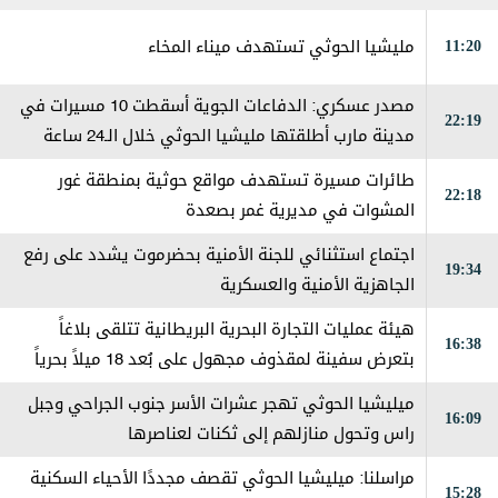
11:20
مليشيا الحوثي تستهدف ميناء المخاء
مصدر عسكري: الدفاعات الجوية أسقطت 10 مسيرات في
22:19
مدينة مارب أطلقتها مليشيا الحوثي خلال الـ24 ساعة
الماضية
طائرات مسيرة تستهدف مواقع حوثية بمنطقة غور
22:18
المشوات في مديرية غمر بصعدة
اجتماع استثنائي للجنة الأمنية بحضرموت يشدد على رفع
19:34
الجاهزية الأمنية والعسكرية
هيئة عمليات التجارة البحرية البريطانية تتلقى بلاغاً
16:38
بتعرض سفينة لمقذوف مجهول على بُعد 18 ميلاً بحرياً
شرقي مدينة خصب في سلطنة عمان، مما أدى إلى اندلاع
ميليشيا الحوثي تهجر عشرات الأسر جنوب الجراحي وجبل
16:09
حريق على متنها وتم إخماده
راس وتحول منازلهم إلى ثكنات لعناصرها
مراسلنا: ميليشيا الحوثي تقصف مجددًا الأحياء السكنية
15:28