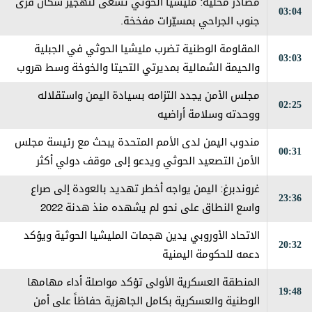
مصادر محلية: مليشيا الحوثي تسعى لتهجير سكان قرى
03:04
جنوب الجراحي بمسيّرات مفخخة.
المقاومة الوطنية تضرب مليشيا الحوثي في الجبلية
03:03
والحيمة الشمالية بمديرتي التحيتا والخوخة وسط هروب
جماعي من قبل العناصر الإرهابية
مجلس الأمن يجدد التزامه بسيادة اليمن واستقلاله
02:25
ووحدته وسلامة أراضيه
مندوب اليمن لدى الأمم المتحدة يبحث مع رئيسة مجلس
00:31
الأمن التصعيد الحوثي ويدعو إلى موقف دولي أكثر
حزماً
غروندبرغ: اليمن يواجه أخطر تهديد بالعودة إلى صراع
23:36
واسع النطاق على نحو لم يشهده منذ هدنة 2022
الاتحاد الأوروبي يدين هجمات المليشيا الحوثية ويؤكد
20:32
دعمه للحكومة اليمنية
المنطقة العسكرية الأولى تؤكد مواصلة أداء مهامها
19:48
الوطنية والعسكرية بكامل الجاهزية حفاظاً على أمن