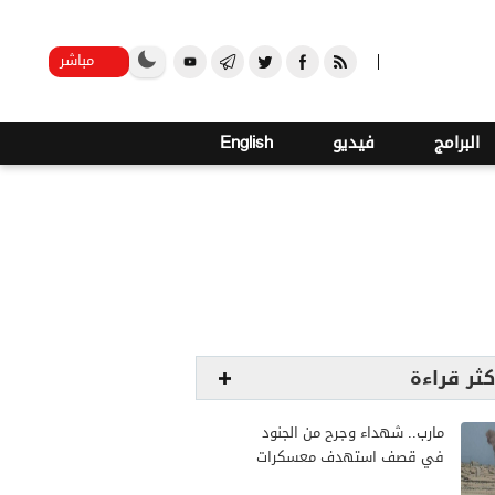
o
24
صنعاء
مباشر
البرامج
فيديو
English
كثر قراءة
مارب.. شهداء وجرح من الجنود
في قصف استهدف معسكرات
للجيش بقصف لمليشيا الحوثي