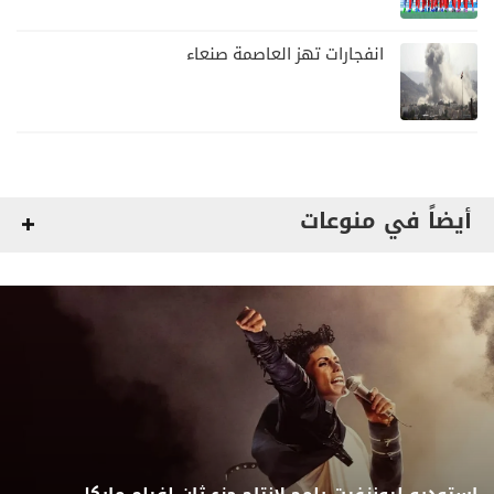
اليمني
انفجارات تهز العاصمة صنعاء
أيضاً في منوعات
استوديو ليونزغيت يلمح لإنتاج جزء ثانٍ لفيلم مايكل