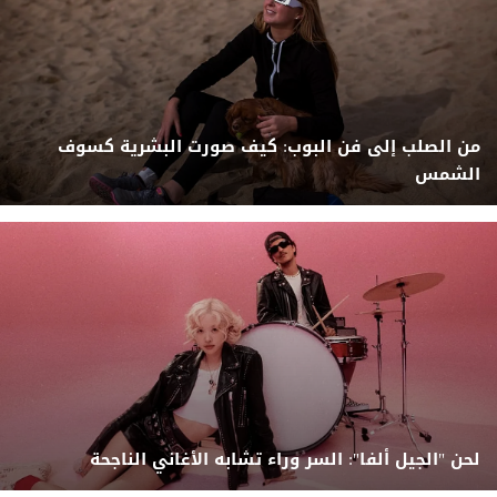
من الصلب إلى فن البوب: كيف صورت البشرية كسوف
الشمس
لحن "الجيل ألفا": السر وراء تشابه الأغاني الناجحة