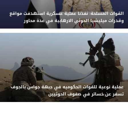
القوات المسلحة: نفذنا عملية عسكرية استهدفت مواقع
وقدرات ميليشيا الحوثي الارهابية في عدة محاور
عملية نوعية للقوات الحكوميه في جبهة جواس بالجوف
تسفر عن خسائر في صفوف الحوثيين