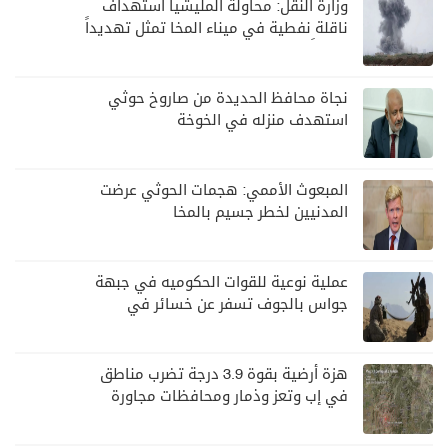
وزارة النقل: محاولة المليشيا استهداف
ناقلة نفطية في ميناء المخا تمثل تهديداً
خطيراً لأمن وسلامة الملاحة البحرية
نجاة محافظ الحديدة من صاروخ حوثي
استهدف منزله في الخوخة
المبعوث الأممي: هجمات الحوثي عرضت
المدنيين لخطر جسيم بالمخا
عملية نوعية للقوات الحكوميه في جبهة
جواس بالجوف تسفر عن خسائر في
صفوف الحوثيين
هزة أرضية بقوة 3.9 درجة تضرب مناطق
في إب وتعز وذمار ومحافظات مجاورة