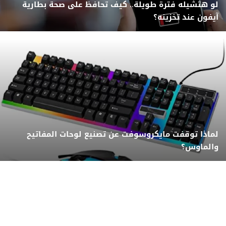
لو هتشيله فترة طويلة.. كيف تحافظ على صحة بطارية
آيفون عند تخزينه؟
لماذا توقفت مايكروسوفت عن تصنيع لوحات المفاتيح
والماوس؟