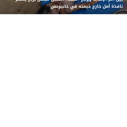
نافذة أمل خارج خيمته في خانيونس