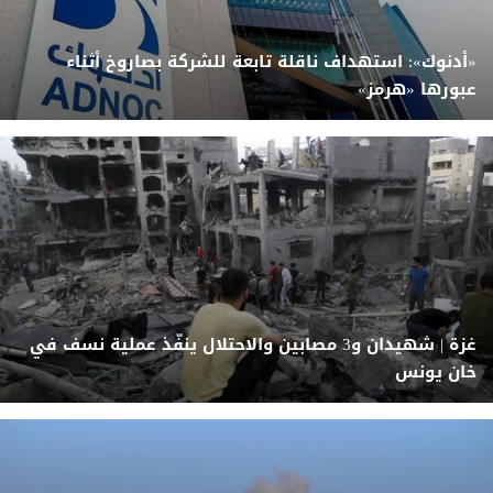
«أدنوك»: استهداف ناقلة تابعة للشركة بصاروخ أثناء
عبورها «هرمز»
غزة | شهيدان و3 مصابين والاحتلال ينفّذ عملية نسف في
خان يونس