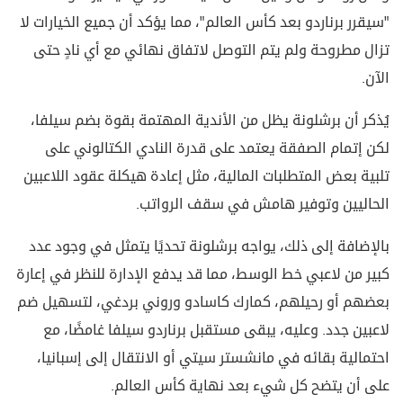
"سيقرر برناردو بعد كأس العالم"، مما يؤكد أن جميع الخيارات لا
تزال مطروحة ولم يتم التوصل لاتفاق نهائي مع أي نادٍ حتى
الآن.
يُذكر أن برشلونة يظل من الأندية المهتمة بقوة بضم سيلفا،
لكن إتمام الصفقة يعتمد على قدرة النادي الكتالوني على
تلبية بعض المتطلبات المالية، مثل إعادة هيكلة عقود اللاعبين
الحاليين وتوفير هامش في سقف الرواتب.
بالإضافة إلى ذلك، يواجه برشلونة تحديًا يتمثل في وجود عدد
كبير من لاعبي خط الوسط، مما قد يدفع الإدارة للنظر في إعارة
بعضهم أو رحيلهم، كمارك كاسادو وروني بردغي، لتسهيل ضم
لاعبين جدد. وعليه، يبقى مستقبل برناردو سيلفا غامضًا، مع
احتمالية بقائه في مانشستر سيتي أو الانتقال إلى إسبانيا،
على أن يتضح كل شيء بعد نهاية كأس العالم.