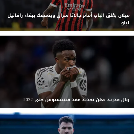
ميلان يغلق الباب أمام جالاتا سراي ويتمسك ببقاء رافائيل
لياو
ريال مدريد يعلن تجديد عقد فينيسيوس حتى 2032