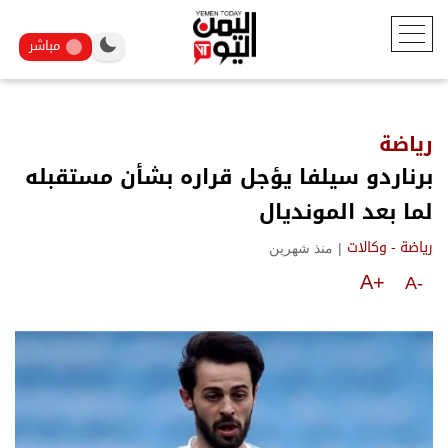
مباشر
رياضة
برناردو سيلفا يؤجل قراره بشأن مستقبله
لما بعد المونديال
|
منذ شهرين
رياضة - وكالات
A+
A-