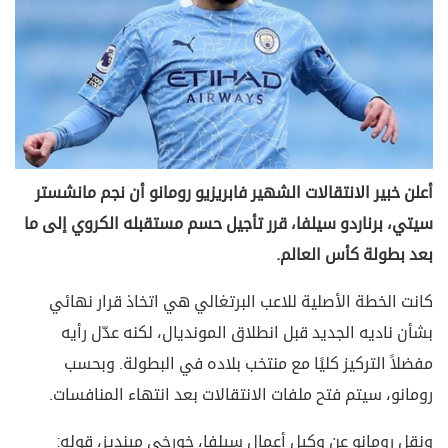
أعلن خبير الانتقالات الشهير فابريزيو رومانو أن نجم مانشستر
سيتي، برناردو سيلفا، قرر تأجيل حسم مستقبله الكروي إلى ما
بعد بطولة كأس العالم.
كانت الخطة الأصلية للاعب البرتغالي هي اتخاذ قرار نهائي
بشأن ناديه الجديد قبل انطلاق المونديال، لكنه عدّل رأيه
مفضلاً التركيز كليًا مع منتخب بلاده في البطولة. وبحسب
رومانو، سيتم فتح ملفات الانتقالات بعد انتهاء المنافسات.
ونقل رومانو عن وكيل أعمال سيلفا، خورخي مينديز، قوله: