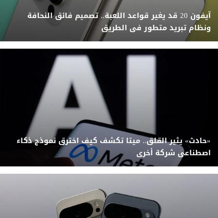
آيفون 20 قد يغير قواعد اللعبة.. تصميم فائق النحافة
ونظام تبريد متطور فى الطريق
«حادث» يثير القلق.. ميتا تكشف كيف اخترق نموذج ذكاء
اصطناعى شركة أخرى