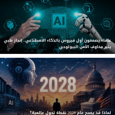
علماء يصممون أول فيروس بالذكاء الاصطناعي.. إنجاز طبي
يثير مخاوف الأمن البيولوجي
لماذا قد يصبح عام 2028 نقطة تحول عالمية؟