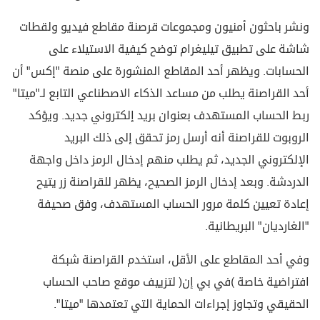
ونشر باحثون أمنيون ومجموعات قرصنة مقاطع فيديو ولقطات
شاشة على تطبيق تيليغرام توضح كيفية الاستيلاء على
الحسابات. ويظهر أحد المقاطع المنشورة على منصة "إكس" أن
أحد القراصنة يطلب من مساعد الذكاء الاصطناعي التابع لـ"ميتا"
ربط الحساب المستهدف بعنوان بريد إلكتروني جديد. ويؤكد
الروبوت للقراصنة أنه أرسل رمز تحقق إلى ذلك البريد
الإلكتروني الجديد، ثم يطلب منهم إدخال الرمز داخل واجهة
الدردشة. وبعد إدخال الرمز الصحيح، يظهر للقراصنة زر يتيح
إعادة تعيين كلمة مرور الحساب المستهدف، وفق صحيفة
"الغارديان" البريطانية.
وفي أحد المقاطع على الأقل، استخدم القراصنة شبكة
افتراضية خاصة (في بي إن) لتزييف موقع صاحب الحساب
الحقيقي وتجاوز إجراءات الحماية التي تعتمدها "ميتا".