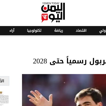
o
23
ولي
اقتصاد
رياضة
تكنولوجيا
آراء
ربول رسمياً حتى 2028
الأ