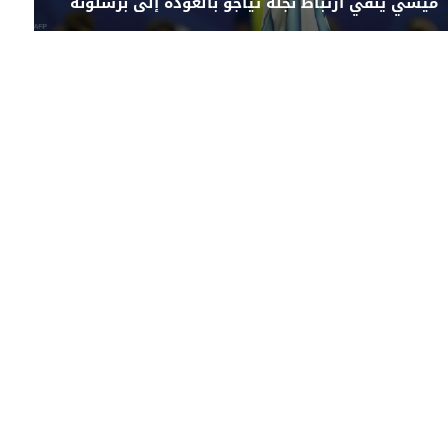
ميسي ينفي ارتباط نجله تياجو بالعودة إلى برشلونة
Engl