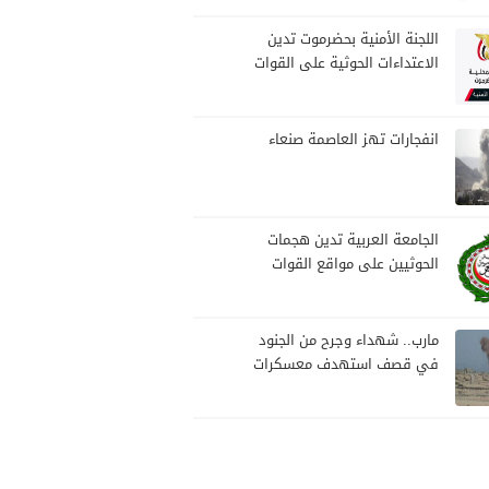
بمارب
اللجنة الأمنية بحضرموت تدين
الاعتداءات الحوثية على القوات
المسلحة وتؤكد مواصلة
المهام الأمنية والعسكرية
انفجارات تهز العاصمة صنعاء
الجامعة العربية تدين هجمات
الحوثيين على مواقع القوات
المسلحة ومنطقة نجران
السعودية
مارب.. شهداء وجرح من الجنود
في قصف استهدف معسكرات
للجيش بقصف لمليشيا الحوثي