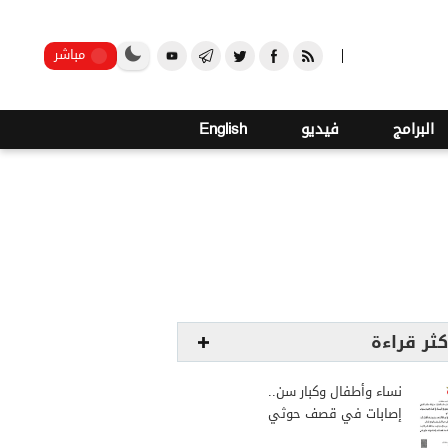
صنعاء
مباشر
البرامج
فيديو
English
كثر قراءة
نساء وأطفال وكبار سن..
إصابات في قصف حوثي
استهدف مخيمات النازحين