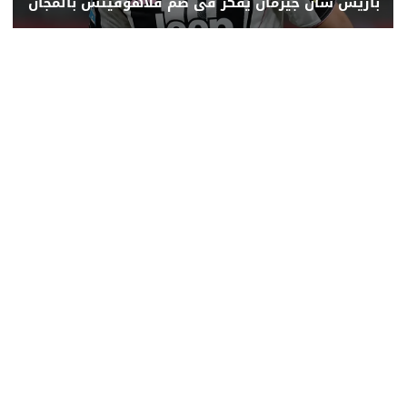
باريس سان جيرمان يفكر فى ضم فلاهوفيتش بالمجان
محلي
عربي ودولي
اقتصاد