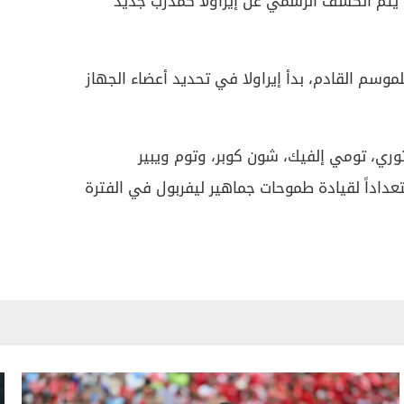
ن يتم الكشف الرسمي عن إيراولا كمدرب جديد
وسم القادم، بدأ إيراولا في تحديد أعضاء الجهاز
توري، تومي إلفيك، شون كوبر، وتوم ويبير
عداداً لقيادة طموحات جماهير ليفربول في الفترة