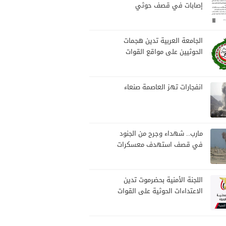
إصابات في قصف حوثي
استهدف مخيمات النازحين
بمارب
الجامعة العربية تدين هجمات
الحوثيين على مواقع القوات
المسلحة ومنطقة نجران
السعودية
انفجارات تهز العاصمة صنعاء
مارب.. شهداء وجرح من الجنود
في قصف استهدف معسكرات
للجيش بقصف لمليشيا الحوثي
اللجنة الأمنية بحضرموت تدين
الاعتداءات الحوثية على القوات
المسلحة وتؤكد مواصلة
المهام الأمنية والعسكرية