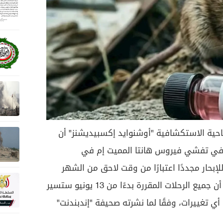
ية الاستكشافية "أوشنوايد إكسبيديشنز" أن
ة في تفشي فيروس هانتا المميت إم في
حار مجددًا اعتبارًا من وقت لاحق من الشهر
الحالي، مؤكدة، في بيان رسمي، أن جميع الرحلات المقررة بدءًا من 13 يونيو ستسير
ي تغييرات، وفقًا لما نشرته صحيفة "إندبندنت"