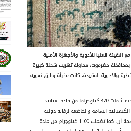
ع الهيئة العليا للأدوية والأجهزة الأمنية
 بمحافظة حضرموت، محاولة تهريب شحنة كبيرة
خطرة والأدوية المقيدة، كانت مخبأة بطرق تمويه
وأوضحت مصلحة الجمارك أن الشحنة شملت 470 كيلوجراماً من مادة سيانيد
لكيميائية السامة والخاضعة لرقابة دولية
مشددة، تم إخفاؤها داخل 47 قطمة أرز. كما تضمنت 1100 كيلوجرام من مادة