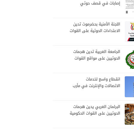
إصابات في قصف حوثي
استهدف مخيمات النازحين
بمارب
اللجنة الأمنية بحضرموت تدين
الاعتداءات الحوثية على القوات
المسلحة وتؤكد مواصلة
المهام الأمنية والعسكرية
الجامعة العربية تدين هجمات
الحوثيين على مواقع القوات
المسلحة ومنطقة نجران
السعودية
انقطاع واسع لخدمات
الاتصالات والإنترنت في مأرب
يثير مخاوف السكان
البرلمان العربي يدين هجمات
الحوثيين على القوات الحكومية
اليمنية ومنطقة نجران