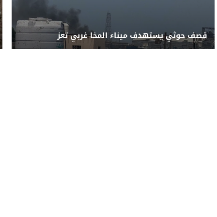
قصف حوثي يستهدف ميناء المخا غربي تعز