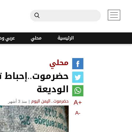
الرئيسية
محلي
عربي ود
محلي
حضرموت..إحباط ت
الوديعة
A+
|
منذ 3 أشهر
حضرموت ـ اليمن اليوم
A-