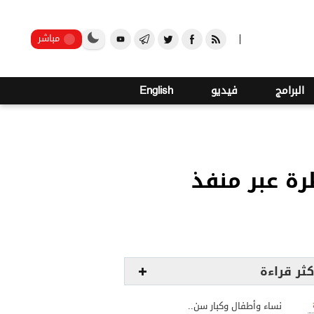
2
صنعاء
مباشر
البرامج
فيديو
English
رة عبر منفذ
كثر قراءة
نساء وأطفال وكبار سن..