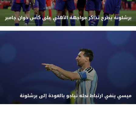
برشلونة يطرح تذاكر مواجهة الأهلي على كأس خوان جامبر
ميسي ينفي ارتباط نجله تياجو بالعودة إلى برشلونة