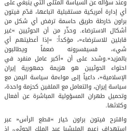
وعند سؤاله عن السياسة المثلى التي ينبغي على
أي إدارة أمريكية مستقبلية اتباعها، قدّم فيتون
براون خارطة طريق حاسمة ترفض أي شكل من
أشكال الاسترضاء. وحذّر من أن الحوثيين «غير
قابلين للاسترضاء»، مؤكداً: «إذا أعطيتهم أي
شيء، فسيفسرونه ضعفاً ويطالبون
بالمزيد».وشدد على أن «أكبر عامل منفرد في
احتواء الحوثيين هو هزيمة جمهورية إيران
الإسلامية»، داعياً إلى مواءمة سياسة اليمن مع
سياسة إيران، والتعامل مع الملفين كحزمة واحدة،
وتحميل طهران المسؤولية المباشرة عن أفعال
وكلائها.
واقترح فيتون براون خيار «قطع الرأس» عبر
استهداف زعيم المليشيا عبد الملك الحوثي، إذ