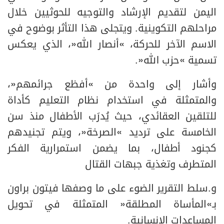
اليمن لتقديم الإرشاد والتوجيه للحوثيين خلال
مراحلهم التكوينية. ويتجلى هذا التأثر بوضوح في
الاسم الآخر للحركة، «أنصار الله»، الذي يعكس
تسمية «حزب الله».
وأشار إلى واحدة من «أفظع جرائمهم»،
والمتمثلة في استخدام نظام التعليم كأداة
للتلقين العقائدي، حيث يُدرَب الأطفال منذ سن
الخامسة على ترديد «الصرخة»، ويتم تجنيدهم
كجنود أطفال، بما يضمن استمرارية الفكر
المتطرف وتغذية جبهات القتال
و.سلط التقرير الضوء على ما وصفها فيتون براون
بـ«المأساة المطلقة» المتمثلة في تحويل
المساعدات الإنسانية.