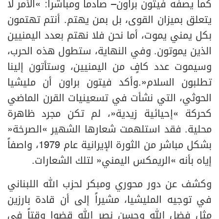
كما يصفه فيتون براون– صادماً ومباشراً: «الأمر لا
يتعلق بميزان القوى، بل بمن يهتم. أنتم تهتمون
بكل يمني يموت، أما نحن فلا نهتم بعدد اليمنيين
الذين يموتون. وفي النهاية، ستطول هذه الحرب،
وسيموت عدد كافٍ من اليمنيين، وستأتون إلينا
تطلبون السلام».وأكد فيتون براون أن مليشيا
الحوثي، التي نشأت في تسعينيات القرن الماضي
كحركة «إحيائية زيدية»، لم تكن مجرد ظاهرة
محلية. فقد استلهمت شعارها الشهير «الصرخة»
بشكل مباشر من الثورة الإيرانية عام 1979، واصفاً
إياه بأنه «الريمكس اليمني» لتلك الشعارات.
وكشف عن دور محوري ومبكر لحزب الله اللبناني
في توجيه المليشيا، مشيراً إلى أن قادة بارزين
مثل فضل الله وحسن نصر الله قضوا وقتاً في