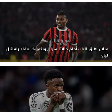
ميلان يغلق الباب أمام جالاتا سراي ويتمسك ببقاء رافائيل
لياو