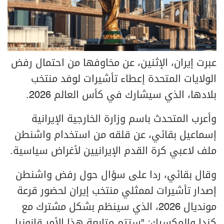
عبرت إيران، الإثنين، عن مخاوفها من احتمال رفض
الولايات المتحدة إعطاء تأشيرات لوفد منتخب
بلادها، الذي سيشارك في كأس العالم 2026.
وأعرب المتحدث باسم وزارة الخارجية الإيرانية
إسماعيل بقائي، عن قلقه من استخدام واشنطن
ملف لاعبي كرة القدم الإيرانيين لأغراض سياسية.
وقال بقائي، ردا على سؤال حول رفض واشنطن
إصدار تأشيرات لممثلي منتخب إيران لحضور قرعة
مونديال 2026، الذي سينظم بشكل مشترك مع
كندا والمكسيك: "ستتم متابعة هذا الأمر قانونيا.