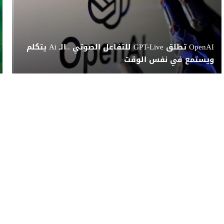
OpenAI تطلق GPT-Live للتفاعل الصوتي ..الـ Ai يتكلم
ويستمع في نفس الوقت