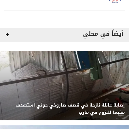
وعسكرية
أيضاً في محلي
إصابة عائلة نازحة في قصف صاروخي حوثي استهدف
مخيما للنزوح في مارب