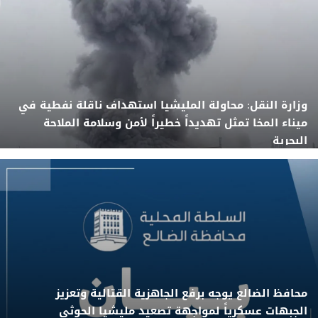
وزارة النقل: محاولة المليشيا استهداف ناقلة نفطية في
ميناء المخا تمثل تهديداً خطيراً لأمن وسلامة الملاحة
البحرية
محافظ الضالع يوجه برفع الجاهزية القتالية وتعزيز
الجبهات عسكرياً لمواجهة تصعيد مليشيا الحوثي