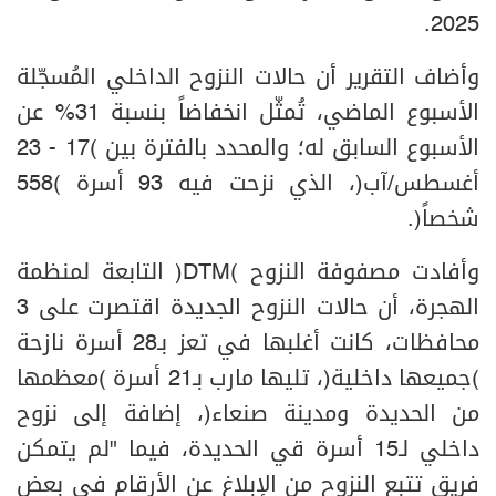
2025.
وأضاف التقرير أن حالات النزوح الداخلي المُسجّلة
الأسبوع الماضي، تُمثّل انخفاضاً بنسبة 31% عن
الأسبوع السابق له؛ والمحدد بالفترة بين (17 - 23
أغسطس/آب)، الذي نزحت فيه 93 أسرة (558
شخصاً).
وأفادت مصفوفة النزوح (DTM) التابعة لمنظمة
الهجرة، أن حالات النزوح الجديدة اقتصرت على 3
محافظات، كانت أغلبها في تعز بـ28 أسرة نازحة
(جميعها داخلية)، تليها مارب بـ21 أسرة (معظمها
من الحديدة ومدينة صنعاء)، إضافة إلى نزوح
داخلي لـ15 أسرة قي الحديدة، فيما "لم يتمكن
فريق تتبع النزوح من الإبلاغ عن الأرقام في بعض