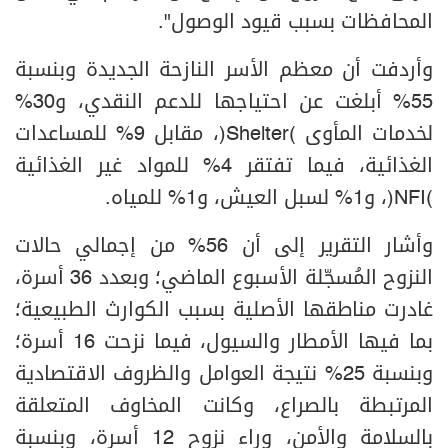
المحافظات بسبب قيود الوصول".
وأردفت أن معظم الأسر النازحة الجديدة وبنسبة
55% أبلغت عن احتياجها للدعم النقدي، و30%
لخدمات المأوى (Shelter)، مقابل 9% للمساعدات
الغذائية، فيما تفتقر 4% للمواد غير الغذائية
(NFI)، و1% لسبل العيش، و1% للمياه.
وأشار التقرير إلى أن 56% من إجمالي حالات
النزوح المُسجّلة الأسبوع الماضي؛ وبعدد 36 أسرة،
غادرت مناطقها الأصلية بسبب الكوارث الطبيعية؛
بما فيها الأمطار والسيول، فيما نزحت 16 أسرة؛
وبنسبة 25% نتيجة العوامل والظروف الاقتصادية
المرتبطة بالصراع، وكانت المخاوف المتعلقة
بالسلامة والأمن، وراء نزوح 12 أسرة، وبنسبة