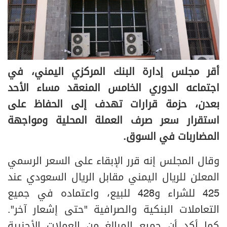
أقر مجلس إدارة البنك المركزي اليمني، في
اجتماعه الدوري الخامس المنعقد مساء الأحد
بعدن، حزمة قرارات تهدف إلى الحفاظ على
استقرار سعر صرف العملة المحلية ومواجهة
المضاربات في السوق.
وقال المجلس إنه قرر الإبقاء على السعر الرسمي
المعلن للريال اليمني مقابل الريال السعودي عند
425 للشراء و428 للبيع، واعتماده في جميع
التعاملات البنكية والصرافية "حتى إشعار آخر".
كما أكد أن جميع المبالغ من العملات الأجنبية