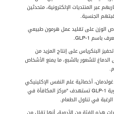
بهم عبر المنتديات الإلكترونية، متحدثين
غبتهم الجنسية.
ص الوزن على تقليد عمل هرمون طبيعي
 باسم GLP-1.
حفيز البنكرياس على إنتاج المزيد من
 الدماغ للشعور بالشبع، ما يمنع الأشخاص
.
غولدمان، أخصائية علم النفس الإكلينيكي
في جامعة نيويورك، فإن أدوية GLP-1 تستهدف "مركز المكافأة في
الرغبة في تناول الطعام.
ات هذه الفئة من الأدوية، أنها تقلل من