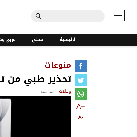
الرئيسية
محلي
عربي ود
منوعات
تحذير طبي من تأ
|
منذ سنة
وكالات
A+
A-