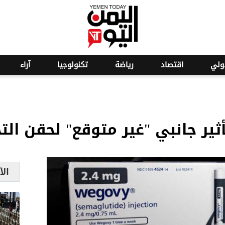
o
26
ولي
اقتصاد
رياضة
تكنولوجيا
آراء
ثير جانبي "غير متوقع" لحقن ا
الأ