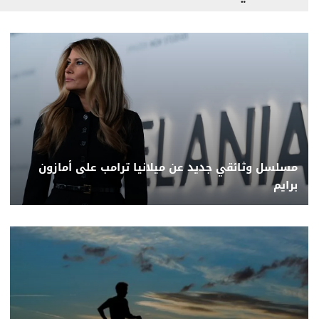
مسلسل وثائقي جديد عن ميلانيا ترامب على أمازون
برايم