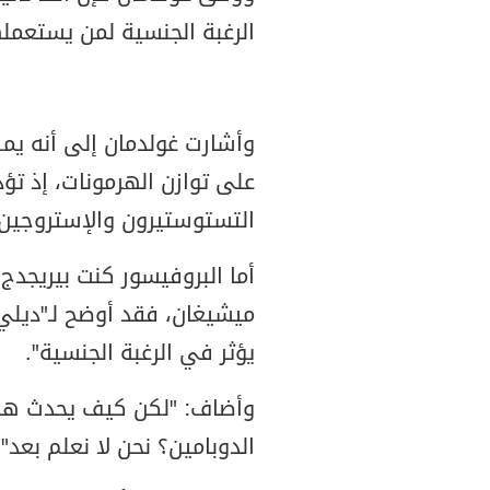
الرغبة الجنسية لمن يستعمله
وأشارت غولدمان إلى أنه يمكن
على توازن الهرمونات، إذ 
التستوستيرون والإستروجين،
أما البروفيسور كنت بيريجدج
ميشيغان، فقد أوضح لـ"ديلي 
يؤثر في الرغبة الجنسية".
وأضاف: "لكن كيف يحدث هذا
الدوبامين؟ نحن لا نعلم بعد".