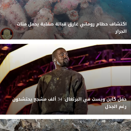
اكتشاف حطام روماني غارق قبالة صقلية يحمل مئات
الجرار
حفل كاين ويست في البرتغال: 34 ألف مشجع يحتشدون
رغم الجدل